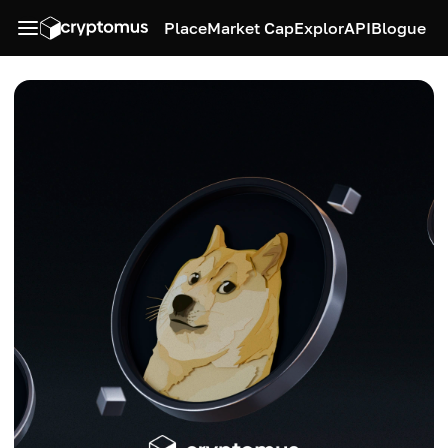
Place
Market Cap
Explor
API
Blogue