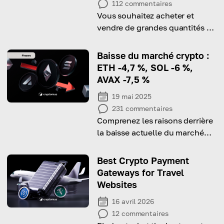
112
commentaires
Vous souhaitez acheter et
vendre de grandes quantités de
Bitcoin ? Voici les étapes de
base pour le faire de manière
Baisse du marché crypto :
sûre et efficace.
ETH -4,7 %, SOL -6 %,
AVAX -7,5 %
19 mai 2025
231
commentaires
Comprenez les raisons derrière
la baisse actuelle du marché
crypto, marquée par des pertes
notables sur les principales
Best Crypto Payment
cryptomonnaies.
Gateways for Travel
Websites
16 avril 2026
12
commentaires