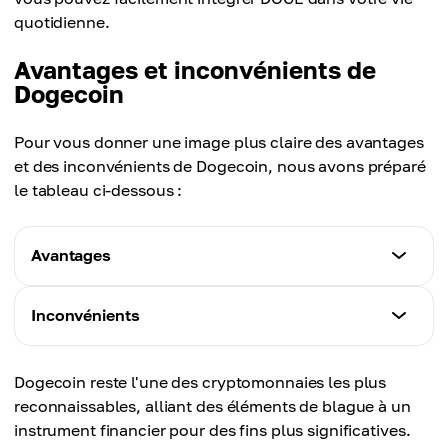
quotidienne.
Avantages et inconvénients de
Dogecoin
Pour vous donner une image plus claire des avantages
et des inconvénients de Dogecoin, nous avons préparé
le tableau ci-dessous :
Avantages
Caractéristiques
Inconvénients
- Faibles frais de transaction (~0,001 $).
- Transactions rapides (1 minute par bloc).
Caractéristiques
- Communauté active et sympathique.
Dogecoin reste l'une des cryptomonnaies les plus
- Offre illimitée qui peut réduire la valeur.
- Large acceptation comme méthode de paiement
reconnaissables, alliant des éléments de blague à un
- Volatilité élevée.
(Tesla, AMC, Newegg, etc.).
instrument financier pour des fins plus significatives.
- Cas d'utilisation limités par rapport à des