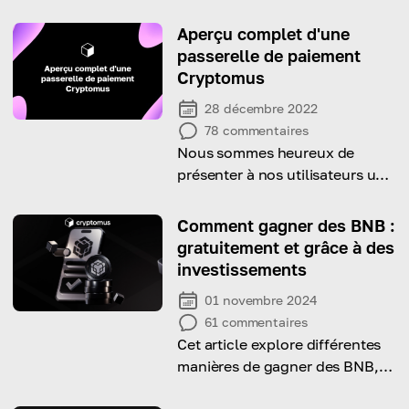
Aperçu complet d'une
passerelle de paiement
Cryptomus
28 décembre 2022
78
commentaires
Nous sommes heureux de
présenter à nos utilisateurs un
guide sur l'utilisation de la
solution de passerelle de
Comment gagner des BNB :
paiement en crypto-monnaie
gratuitement et grâce à des
Cryptomus.
investissements
01 novembre 2024
61
commentaires
Cet article explore différentes
manières de gagner des BNB,
des méthodes gratuites aux