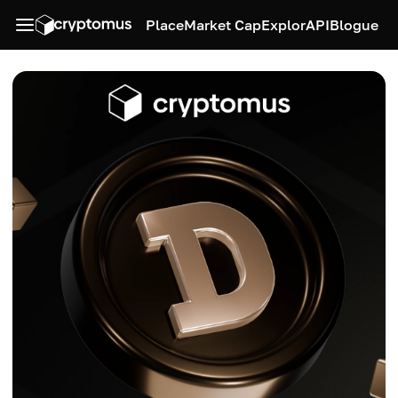
Place
Market Cap
Explor
API
Blogue