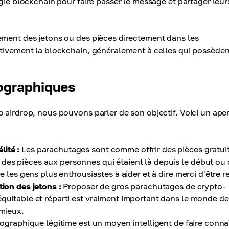
gie blockchain pour faire passer le message et partager leur
ement des jetons ou des pièces directement dans les
ctivement la blockchain, généralement à celles qui possèden
tographiques
 airdrop, nous pouvons parler de son objectif. Voici un ape
ité :
Les parachutages sont comme offrir des pièces gratui
des pièces aux personnes qui étaient là depuis le début ou 
e les gens plus enthousiastes à aider et à dire merci d'être r
tion des jetons :
Proposer de gros parachutages de crypto-
équitable et réparti est vraiment important dans le monde de
 mieux.
ographique légitime est un moyen intelligent de faire connaî