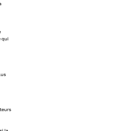
a
e
 qui
lus
teurs
i la