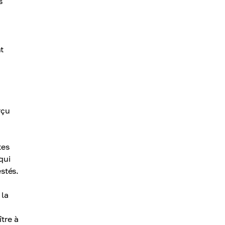
s
t
rçu
tes
qui
estés.
 la
tre à