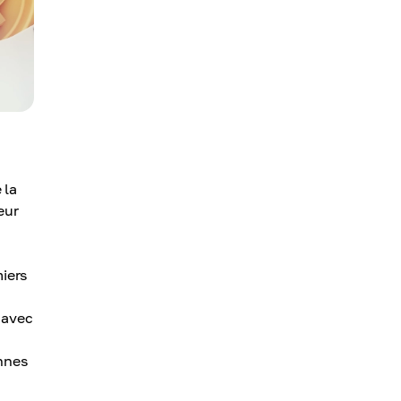
 la
eur
iers
 avec
nnes