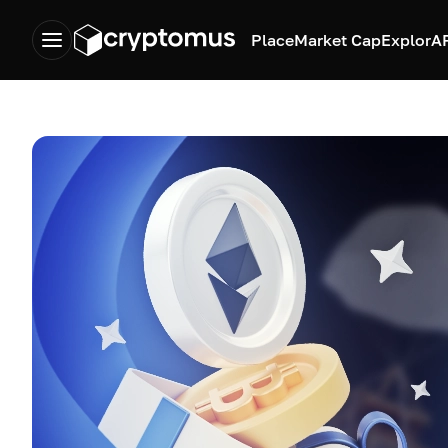
Place
Market Cap
Explor
A