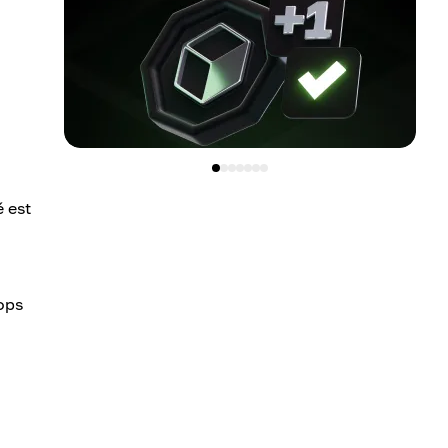
é est
rops