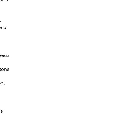
e
ons
n
veaux
etons
en,
es