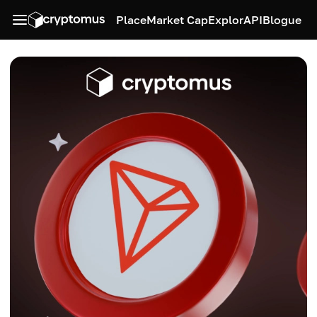
Place
Market Cap
Explor
API
Blogue