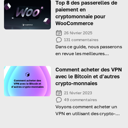
comment ils sont réglementés.
Top 8 des passerelles de
paiement en
cryptomonnaie pour
WooCommerce
26 février 2025
131
commentaires
Dans ce guide, nous passerons
en revue les meilleures
passerelles de paiement crypto
pour WooCommerce afin de
Comment acheter des VPN
vous aider à choisir celle qui
avec le Bitcoin et d’autres
correspond le mieux à vos
crypto-monnaies
besoins !
21 février 2023
49
commentaires
Voyons comment acheter un
VPN en utilisant des crypto-
monnaies.