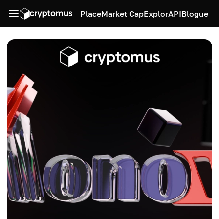
Place
Market Cap
Explor
API
Blogue