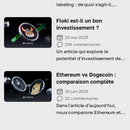
labeling : de quoi s'agit-il,
comment cela fonctionne-t-il,
et si c'est avantageux pour
Floki est-il un bon
votre entreprise.
investissement ?
23 mai 2025
134
commentaires
Un article qui explore le
potentiel d’investissement de
FLOKI en examinant son
historique des prix, ses
Ethereum vs Dogecoin :
perspectives à long terme et les
comparaison complète
principaux risques liés à cette
16 juin 2025
décision.
22
commentaires
Dans l'article d'aujourd'hui,
nous comparons Ethereum et
Dogecoin en termes d'objectif,
de technologie et de valeur.