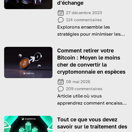
d’échange
27 décembre 2023
114
commentaires
Explorons ensemble les
stratégies pour minimiser les
frais de transaction et trouvons
une plateforme crypto avec les
Comment retirer votre
commissions les plus basses !
Bitcoin : Moyen le moins
cher de convertir la
cryptomonnaie en espèces
08 mai 2026
209
commentaires
Article utile où vous
apprendrez comment encaisser
des cryptomonnaies
Tout ce que vous devez
savoir sur le traitement des