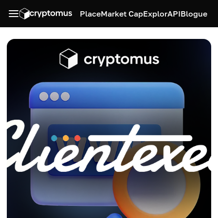
Place
Market Cap
Explor
API
Blogue