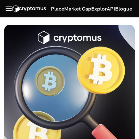
Place
Market Cap
Explor
API
Blogue