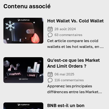
Contenu associé
Hot Wallet Vs. Cold Wallet
28 août 2024
63
commentaires
Cet article compare les cold
wallets et les hot wallets, en se
concentrant sur leur sécurité,
leur commodité, et leurs
Qu'est-ce que les Market
meilleurs cas d'utilisation pour
And Limit Orders ?
le stockage de
06 mai 2025
cryptomonnaies.
116
commentaires
Apprenez les principales
différences entre les Market
And Limit Orders et comment
les utiliser efficacement.
BNB est-il un bon