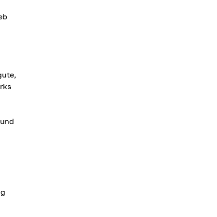
eb
gute,
rks
 und
ng