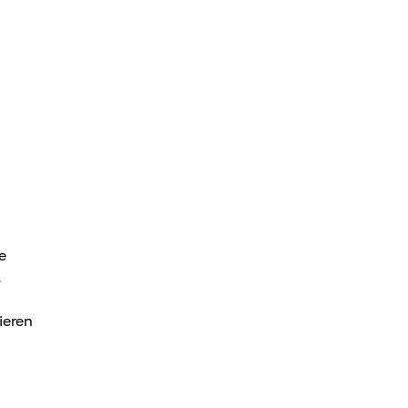
r
e
.
ieren
n