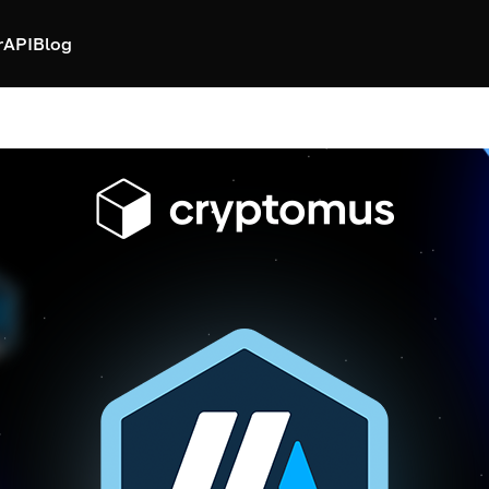
r
API
Blog