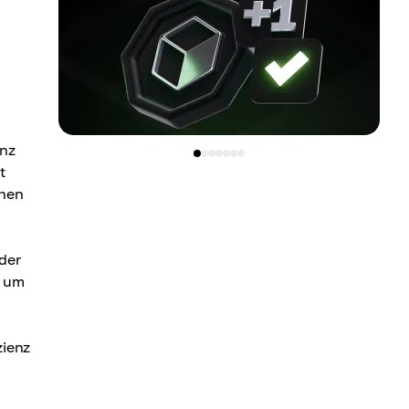
enz
t
ehen
oder
, um
zienz