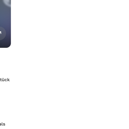
stück
als