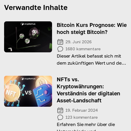
Verwandte Inhalte
Bitcoin Kurs Prognose: Wie
hoch steigt Bitcoin?
29. Juni 2026
1680
kommentare
Dieser Artikel befasst sich mit
dem zukünftigen Wert und dem
Investitionspotenzial von
Bitcoin. Lesen Sie weiter, um
NFTs vs.
die Prognosen von Experten zu
Kryptowährungen:
erfahren!
Verständnis der digitalen
Asset-Landschaft
19. Februar 2024
123
kommentare
Erfahren Sie mehr über die