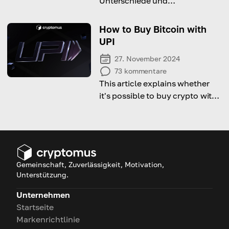
Unterschiede und
Ähnlichkeiten zwischen NFTs
und Kryptowährungen, indem
How to Buy Bitcoin with
Sie diesen Artikel lesen
UPI
27. November 2024
73
kommentare
This article explains whether
it's possible to buy crypto with
UPI and how to do it!
Gemeinschaft, Zuverlässigkeit, Motivation,
Unterstützung.
Unternehmen
Startseite
Markenrichtlinie