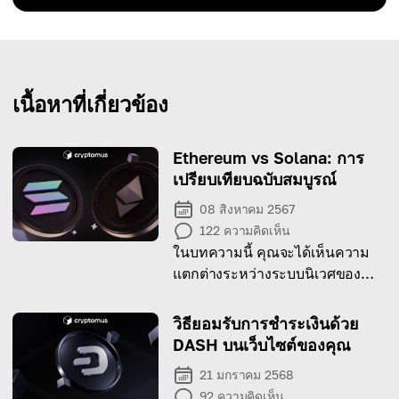
เนื้อหาที่เกี่ยวข้อง
Ethereum vs Solana: การ
เปรียบเทียบฉบับสมบูรณ์
08 สิงหาคม 2567
122
ความคิดเห็น
ในบทความนี้ คุณจะได้เห็นความ
แตกต่างระหว่างระบบนิเวศของ
Ethereum และ Solana และเรียนรู้
use case ของแต่ละเครือข่าย
วิธียอมรับการชำระเงินด้วย
DASH บนเว็บไซต์ของคุณ
21 มกราคม 2568
92
ความคิดเห็น