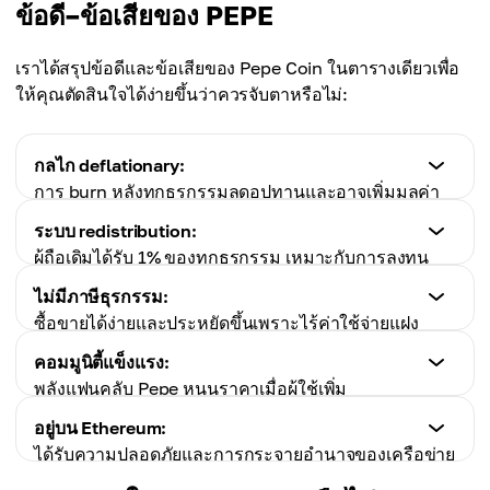
ข้อดี–ข้อเสียของ PEPE
เราได้สรุปข้อดีและข้อเสียของ Pepe Coin ในตารางเดียวเพื่อ
ให้คุณตัดสินใจได้ง่ายขึ้นว่าควรจับตาหรือไม่:
กลไก deflationary:
การ burn หลังทุกธุรกรรมลดอุปทานและอาจเพิ่มมูลค่า
ระบบ redistribution:
ข้อเสีย
ผู้ถือเดิมได้รับ 1% ของทุกธุรกรรม เหมาะกับการลงทุน
ไม่มียูทิลิตีจริง:
ระยะยาว
ไม่มีภาษีธุรกรรม:
PEPE ไม่มี use case หรือมูลค่าในโลกจริง
ซื้อขายได้ง่ายและประหยัดขึ้นเพราะไร้ค่าใช้จ่ายแฝง
ข้อเสีย
คอมมูนิตี้แข็งแรง:
ความผันผวนสูง:
ข้อเสีย
พลังแฟนคลับ Pepe หนุนราคาเมื่อผู้ใช้เพิ่ม
ในฐานะ meme coin มูลค่าขึ้นลงแรง เสี่ยงสูง
ทีม dev ไม่เปิดเผย:
อยู่บน Ethereum:
แม้มีผู้ก่อตั้งที่รู้จัก แต่ทีมปัจจุบันไม่ชัดเจน อาจกระทบ
ข้อเสีย
ได้รับความปลอดภัยและการกระจายอำนาจของเครือข่าย
ความเชื่อใจ
ธุรกรรมคลุมเครือ:
Ethereum และ PoS