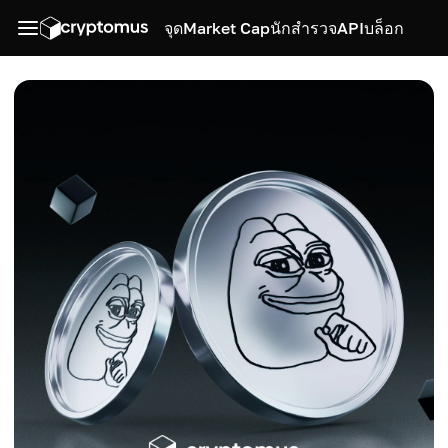
จุด
Market Cap
นักสำรวจ
API
บล็อก