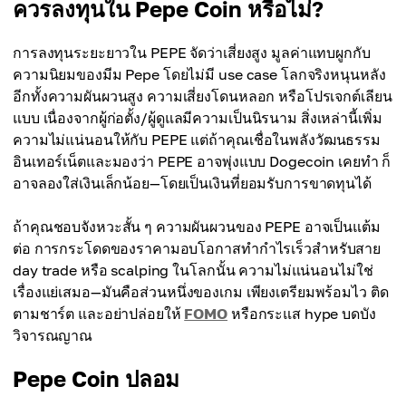
ควรลงทุนใน Pepe Coin หรือไม่?
เคยมีการย้ายโทเค็นก้อนใหญ่โดยไม่ชัดเจน ทำให้เกิด
คำถามเรื่องความโปร่งใส
ข้อเสีย
การลงทุนระยะยาวใน PEPE จัดว่าเสี่ยงสูง มูลค่าแทบผูกกับ
ความเสี่ยงโดนหลอก:
ความนิยมของมีม Pepe โดยไม่มี use case โลกจริงหนุนหลัง
มีหลายคอยน์เลียนแบบชื่อ/ตัวย่อ คล้ายจนหลอกนักลงทุน
อีกทั้งความผันผวนสูง ความเสี่ยงโดนหลอก หรือโปรเจกต์เลียน
ได้
แบบ เนื่องจากผู้ก่อตั้ง/ผู้ดูแลมีความเป็นนิรนาม สิ่งเหล่านี้เพิ่ม
ความไม่แน่นอนให้กับ PEPE แต่ถ้าคุณเชื่อในพลังวัฒนธรรม
อินเทอร์เน็ตและมองว่า PEPE อาจพุ่งแบบ Dogecoin เคยทำ ก็
อาจลองใส่เงินเล็กน้อย—โดยเป็นเงินที่ยอมรับการขาดทุนได้
ถ้าคุณชอบจังหวะสั้น ๆ ความผันผวนของ PEPE อาจเป็นแต้ม
ต่อ การกระโดดของราคามอบโอกาสทำกำไรเร็วสำหรับสาย
day trade หรือ scalping ในโลกนั้น ความไม่แน่นอนไม่ใช่
เรื่องแย่เสมอ—มันคือส่วนหนึ่งของเกม เพียงเตรียมพร้อมไว ติด
ตามชาร์ต และอย่าปล่อยให้
FOMO
หรือกระแส hype บดบัง
วิจารณญาณ
Pepe Coin ปลอม