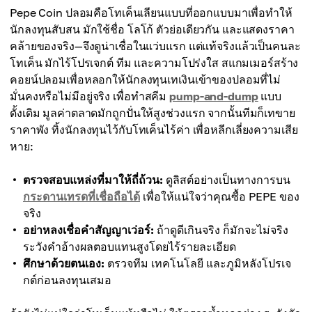
Pepe Coin ปลอมคือโทเค็นเลียนแบบที่ออกแบบมาเพื่อทำให้
นักลงทุนสับสน มักใช้ชื่อ โลโก้ ตัวย่อเดียวกัน และแสดงราคา
คล้ายของจริง—จึงดูน่าเชื่อในแว่บแรก แต่แท้จริงแล้วเป็นคนละ
โทเค็น มักไร้โปรเจกต์ ทีม และความโปร่งใส สแกมเมอร์สร้าง
คอยน์ปลอมเพื่อหลอกให้นักลงทุนเทเงินเข้าของปลอมที่ไม่
มั่นคงหรือไม่มีอยู่จริง เพื่อทำสคีม
pump-and-dump
แบบ
ดั้งเดิม มูลค่าตลาดมักถูกปั่นให้สูงช่วงแรก จากนั้นทีมก็เทขาย
ราคาพัง ทิ้งนักลงทุนไว้กับโทเค็นไร้ค่า เพื่อหลีกเลี่ยงความเสีย
หาย:
ตรวจสอบแหล่งที่มาให้ถี่ถ้วน:
ดูลิสต์อย่างเป็นทางการบน
กระดานเทรดที่เชื่อถือได้
เพื่อให้แน่ใจว่าคุณซื้อ PEPE ของ
จริง
อย่าหลงเชื่อคำสัญญาเว่อร์:
ถ้าดูดีเกินจริง ก็มักจะไม่จริง
ระวังคำอ้างผลตอบแทนสูงโดยไร้รายละเอียด
ศึกษาด้วยตนเอง:
ตรวจทีม เทคโนโลยี และภูมิหลังโปรเจ
กต์ก่อนลงทุนเสมอ