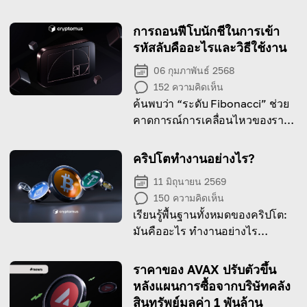
การถอนฟีโบนักชีในการเข้า
รหัสลับคืออะไรและวิธีใช้งาน
06 กุมภาพันธ์ 2568
152
ความคิดเห็น
ค้นพบว่า “ระดับ Fibonacci” ช่วย
คาดการณ์การเคลื่อนไหวของราคา
คริปโตและตัดสินใจเทรดได้ชาญ
ฉลาดขึ้นอย่างไร!
คริปโตทำงานอย่างไร?
11 มิถุนายน 2569
150
ความคิดเห็น
เรียนรู้พื้นฐานทั้งหมดของคริปโต:
มันคืออะไร ทำงานอย่างไร
blockchain คืออะไร และการโอน
digital tokens เกิดขึ้นจริงอย่างไร
ราคาของ AVAX ปรับตัวขึ้น
หลังแผนการซื้อจากบริษัทคลัง
สินทรัพย์มูลค่า 1 พันล้าน