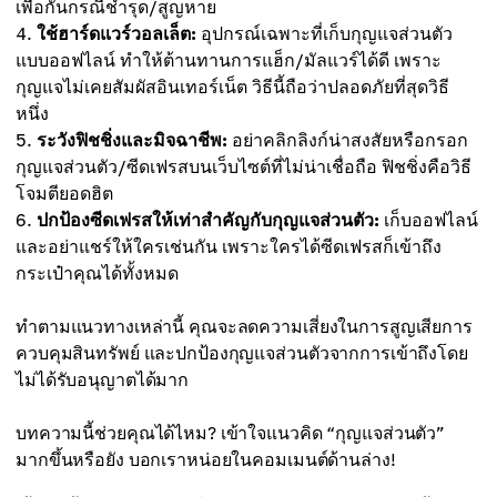
เพื่อกันกรณีชำรุด/สูญหาย
ใช้ฮาร์ดแวร์วอลเล็ต:
อุปกรณ์เฉพาะที่เก็บกุญแจส่วนตัว
แบบออฟไลน์ ทำให้ต้านทานการแฮ็ก/มัลแวร์ได้ดี เพราะ
กุญแจไม่เคยสัมผัสอินเทอร์เน็ต วิธีนี้ถือว่าปลอดภัยที่สุดวิธี
หนึ่ง
ระวังฟิชชิ่งและมิจฉาชีพ:
อย่าคลิกลิงก์น่าสงสัยหรือกรอก
กุญแจส่วนตัว/ซีดเฟรสบนเว็บไซต์ที่ไม่น่าเชื่อถือ ฟิชชิ่งคือวิธี
โจมตียอดฮิต
ปกป้องซีดเฟรสให้เท่าสำคัญกับกุญแจส่วนตัว:
เก็บออฟไลน์
และอย่าแชร์ให้ใครเช่นกัน เพราะใครได้ซีดเฟรสก็เข้าถึง
กระเป๋าคุณได้ทั้งหมด
ทำตามแนวทางเหล่านี้ คุณจะลดความเสี่ยงในการสูญเสียการ
ควบคุมสินทรัพย์ และปกป้องกุญแจส่วนตัวจากการเข้าถึงโดย
ไม่ได้รับอนุญาตได้มาก
บทความนี้ช่วยคุณได้ไหม? เข้าใจแนวคิด “กุญแจส่วนตัว”
มากขึ้นหรือยัง บอกเราหน่อยในคอมเมนต์ด้านล่าง!