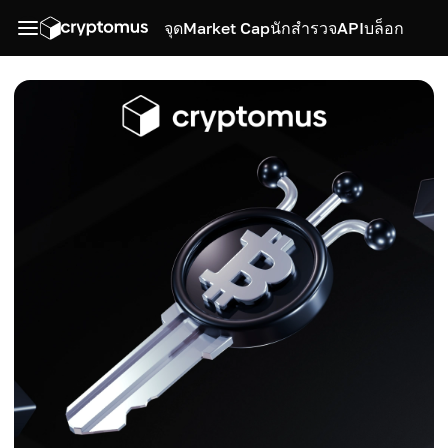
จุด
Market Cap
นักสำรวจ
API
บล็อก