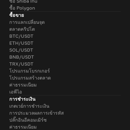
ซื้อ Shiba Inu
ซื้อ Polygon
ซื้อขาย
การแลกเปลี่ยนจุด
ตลาดคริปโต
BTC/USDT
ETH/USDT
SOL/USDT
BNB/USDT
TRX/USDT
โปรแกรมโบรกเกอร์
โปรแกรมสร้างตลาด
ค่าธรรมเนียม
เอพีไอ
การชำระเงิน
เกตเวย์การชำระเงิน
การประมวลผลการเข้ารหัส
ปลั๊กอินอีคอมเมิร์ซ
ค่าธรรมเนียม