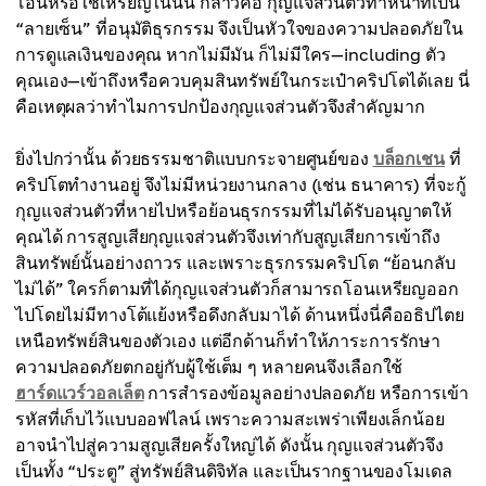
โอนหรือใช้เหรียญในนั้น กล่าวคือ กุญแจส่วนตัวทำหน้าที่เป็น
“ลายเซ็น” ที่อนุมัติธุรกรรม จึงเป็นหัวใจของความปลอดภัยใน
การดูแลเงินของคุณ หากไม่มีมัน ก็ไม่มีใคร—including ตัว
คุณเอง—เข้าถึงหรือควบคุมสินทรัพย์ในกระเป๋าคริปโตได้เลย นี่
คือเหตุผลว่าทำไมการปกป้องกุญแจส่วนตัวจึงสำคัญมาก
ยิ่งไปกว่านั้น ด้วยธรรมชาติแบบกระจายศูนย์ของ
บล็อกเชน
ที่
คริปโตทำงานอยู่ จึงไม่มีหน่วยงานกลาง (เช่น ธนาคาร) ที่จะกู้
กุญแจส่วนตัวที่หายไปหรือย้อนธุรกรรมที่ไม่ได้รับอนุญาตให้
คุณได้ การสูญเสียกุญแจส่วนตัวจึงเท่ากับสูญเสียการเข้าถึง
สินทรัพย์นั้นอย่างถาวร และเพราะธุรกรรมคริปโต “ย้อนกลับ
ไม่ได้” ใครก็ตามที่ได้กุญแจส่วนตัวก็สามารถโอนเหรียญออก
ไปโดยไม่มีทางโต้แย้งหรือดึงกลับมาได้ ด้านหนึ่งนี่คืออธิปไตย
เหนือทรัพย์สินของตัวเอง แต่อีกด้านก็ทำให้ภาระการรักษา
ความปลอดภัยตกอยู่กับผู้ใช้เต็ม ๆ หลายคนจึงเลือกใช้
ฮาร์ดแวร์วอลเล็ต
การสำรองข้อมูลอย่างปลอดภัย หรือการเข้า
รหัสที่เก็บไว้แบบออฟไลน์ เพราะความสะเพร่าเพียงเล็กน้อย
อาจนำไปสู่ความสูญเสียครั้งใหญ่ได้ ดังนั้น กุญแจส่วนตัวจึง
เป็นทั้ง “ประตู” สู่ทรัพย์สินดิจิทัล และเป็นรากฐานของโมเดล