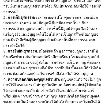
หรือให้แพลตฟอร์มกระเป๋าสร้างให้ กุญแจสาธารณะใช้สำหรับ
“รับเงิน” ส่วนกุญแจส่วนตัวต้องเก็บเป็นความลับเพื่อใช้ “อนุมัติ
ธุรกรรม”
การเซ็นธุรกรรม:
เวลาจะส่งคริปโต คุณกรอกรายละเอียด
ปลายทาง จำนวน และข้อมูลที่เกี่ยวข้อง จากนั้น “เซ็น”
ธุรกรรมด้วยกุญแจส่วนตัว การเซ็นนี้พิสูจน์ว่าคุณคือเจ้าของ
เหรียญจริงและอนุญาตให้โอนได้ ลายเซ็นถูกสร้างด้วยกุญแจ
ส่วนตัว จึงมีเพียงผู้ถือกุญแจส่วนตัวเท่านั้นที่ส่งธุรกรรมจาก
กระเป๋านั้นได้
การยืนยันธุรกรรม:
เมื่อเซ็นแล้ว ธุรกรรมจะถูกกระจายไป
ยังเครือข่าย (เช่น บิทคอยน์หรืออีเธอเรียม) โหนดต่าง ๆ จะใช้
กุญแจสาธารณะของผู้ส่งในการตรวจลายเซ็น หากถูกต้องและ
ยอดคงเหลือพอ ธุรกรรมจึงได้รับการยืนยัน ขั้นตอนนี้ทำให้เกิด
ความปลอดภัยและป้องกันการเข้าถึงโดยไม่ได้รับอนุญาต
ความปลอดภัยของกุญแจส่วนตัว:
กุญแจส่วนตัว “จะไม่” ถูก
แชร์ให้ใครและ “จะไม่” ถูกบันทึกบนบล็อกเชน ปกติผู้ใช้จะเก็บ
ไว้เองอย่างปลอดภัย มักเข้ารหัสไว้ในซอฟต์แวร์ ฮาร์ดแวร์
หรือแม้แต่ “กระเป๋ากระดาษ” กุญแจส่วนตัวคือหลักฐานสูงสุด
ของความเป็นเจ้าของ หากใครได้มันไปก็สามารถขโมยเงินได้