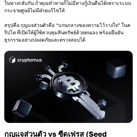
ในทางกลับกัน ถ้าคุณทำหายก็ไม่มีทางกู้เงินคืนได้เพราะระบบ
กระจายศูนย์ไม่มีฝ่ายแก้ไขให้
สรุปคือ กุญแจส่วนตัวคือ “แกนกลางของความไว้วางใจ” ในค
ริปโต ที่เปิดให้ผู้ใช้ควบคุมสินทรัพย์ด้วยตนเอง พร้อมยืนยัน
ธุรกรรมอย่างปลอดภัยและตรวจสอบได้
กุญแจส่วนตัว vs ซีดเฟรส (Seed