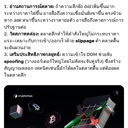
อ่านสถานการณ์ตลาด:
ถ้าความลึกฝั่ง
bid
เพิ่มขึ้นมาก
ระหว่างราคาไต่ขึ้น อาจสื่อถึงความเชื่อมั่นฝั่งขาขึ้น ตรงข้าม
หาก
ask
หนาขึ้นระหว่างราคาย่อตัว อาจสื่อถึงคาดการณ์การ
ปรับฐานต่อ
วัดสภาพคล่อง:
ตลาดลึกทำให้คำสั่งใหญ่ไม่กระทบราคา
แรง—เหมาะกับการเข้า/ออกเร็วด้วย
slippage
ต่ำ ตลาดตื้น
จะผันผวนง่าย
เสริมประสิทธิภาพกลยุทธ์:
ความเข้าใจ DOM ช่วยจับ
spoofing
(วางออร์เดอร์ใหญ่โดยไม่คิดจะจับคู่จริง) ซึ่งสร้าง
สัญญาณหลอก เทคนิคเช่นนี้มักได้ผลในตลาดตื้น แต่ด้อยผล
ในตลาดลึก