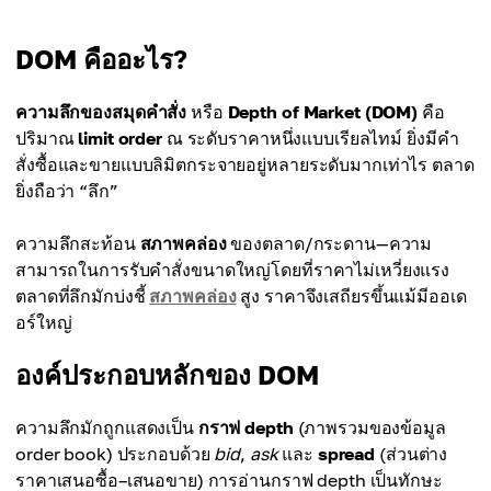
DOM คืออะไร?
ความลึกของสมุดคำสั่ง
หรือ
Depth of Market (DOM)
คือ
ปริมาณ
limit order
ณ ระดับราคาหนึ่งแบบเรียลไทม์ ยิ่งมีคำ
สั่งซื้อและขายแบบลิมิตกระจายอยู่หลายระดับมากเท่าไร ตลาด
ยิ่งถือว่า “ลึก”
ความลึกสะท้อน
สภาพคล่อง
ของตลาด/กระดาน—ความ
สามารถในการรับคำสั่งขนาดใหญ่โดยที่ราคาไม่เหวี่ยงแรง
ตลาดที่ลึกมักบ่งชี้
สภาพคล่อง
สูง ราคาจึงเสถียรขึ้นแม้มีออเด
อร์ใหญ่
องค์ประกอบหลักของ DOM
ความลึกมักถูกแสดงเป็น
กราฟ depth
(ภาพรวมของข้อมูล
order book) ประกอบด้วย
bid
,
ask
และ
spread
(ส่วนต่าง
ราคาเสนอซื้อ–เสนอขาย) การอ่านกราฟ depth เป็นทักษะ