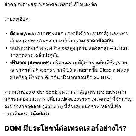
สำคัญเพราะสรุปพลวัตของตลาดได้ไวและชัด
รายละเอียด:
ฝั่ง bid/ask:
กราฟจะแสดง
bid
สีเขียว (อุปสงค์) และ
ask
สีแดง (อุปทาน) ตรงกลางมีเส้นแสดง
ราคาปัจจุบัน
สเปรด
:
ส่วนต่างระหว่าง
bid
สูงสุดกับ
ask
ต่ำสุด—สะท้อน
ราคาตลาดเฉลี่ยปัจจุบัน
ปริมาณ (Amount):
ปริมาณรวมที่ผู้เข้าร่วมยินดีซื้อ/ขาย
ณ ราคานั้น ตัวอย่าง หากมี 10 คนอยากซื้อ Bitcoin คนละ
2 เหรียญที่ราคาเดียวกัน ปริมาณรวมคือ 20 BTC
ความลึกของ order book มีความสำคัญ เพราะช่วยประเมิน
สภาพคล่องและการเปลี่ยนแปลงของราคา เทรดเดอร์ที่ชำนาญ
จะมองหาลวดลาย (pattern) ที่คุ้นเคยบนกราฟเหล่านี้เพื่อ
ประเมินแนวโน้มถัดไป
DOM มีประโยชน์ต่อเทรดเดอร์อย่างไร?