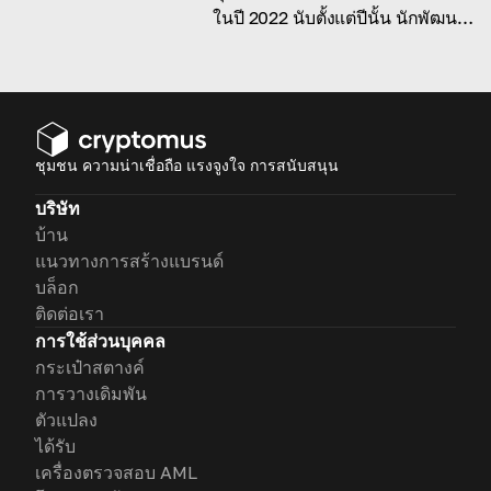
ในปี 2022 นับตั้งแต่ปีนั้น นักพัฒนา
บล็อกเชน Ethereum ได้เปิดตัวและ
เปลี่ยนมาใช้กลไกฉันทามติ Proof
of Stake ซึ่งเราจะกล่าวถึงใน
บทความวันนี้
ชุมชน ความน่าเชื่อถือ แรงจูงใจ การสนับสนุน
บริษัท
บ้าน
แนวทางการสร้างแบรนด์
บล็อก
ติดต่อเรา
การใช้ส่วนบุคคล
กระเป๋าสตางค์
การวางเดิมพัน
ตัวแปลง
ได้รับ
เครื่องตรวจสอบ AML