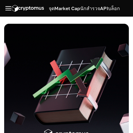
จุด
Market Cap
นักสำรวจ
API
บล็อก