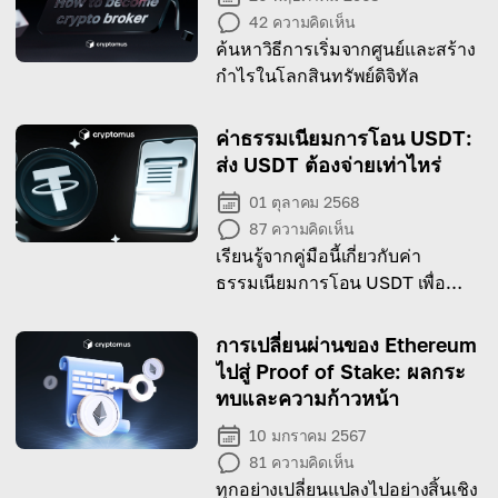
42
ความคิดเห็น
ค้นหาวิธีการเริ่มจากศูนย์และสร้าง
กำไรในโลกสินทรัพย์ดิจิทัล
ค่าธรรมเนียมการโอน USDT:
ส่ง USDT ต้องจ่ายเท่าไหร่
01 ตุลาคม 2568
87
ความคิดเห็น
เรียนรู้จากคู่มือนี้เกี่ยวกับค่า
ธรรมเนียมการโอน USDT เพื่อทำ
ธุรกรรมคริปโตของคุณอย่างมี
ประสิทธิภาพ!
การเปลี่ยนผ่านของ Ethereum
ไปสู่ ​​Proof of Stake: ผลกระ
ทบและความก้าวหน้า
10 มกราคม 2567
81
ความคิดเห็น
ทุกอย่างเปลี่ยนแปลงไปอย่างสิ้นเชิง