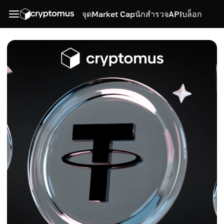
จุด
Market Cap
นักสำรวจ
API
บล็อก