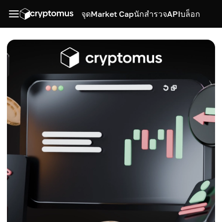
จุด
Market Cap
นักสำรวจ
API
บล็อก