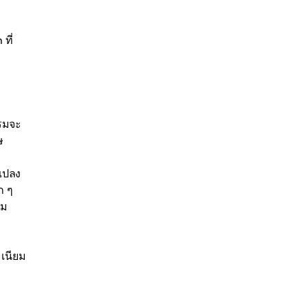
ที่
รรมจะ
ษ
นแปลง
ก ๆ
ยม
เนียม