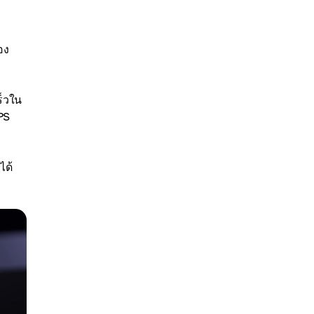
อง
ร็วใน
PS
ได้