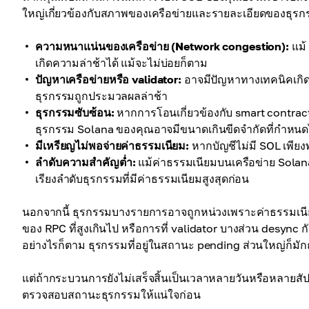
ใหญ่เกี่ยวข้องกับสภาพของเครือข่ายและรายละเอียดของธุรกร
ความหนาแน่นของเครือข่าย (Network congestion):
แม้
เกิดความล่าช้าได้ แม้จะไม่บ่อยก็ตาม
ปัญหาเครือข่ายหรือ validator:
อาจมีปัญหาทางเทคนิคเกิดข
ธุรกรรมถูกประมวลผลล่าช้า
ธุรกรรมซับซ้อน:
หากการโอนเกี่ยวข้องกับ smart contra
ธุรกรรม Solana ของคุณอาจมีขนาดเกินขีดจำกัดที่กำหนดไ
มีเหรียญไม่พอจ่ายค่าธรรมเนียม:
หากบัญชีไม่มี SOL เพียง
ลำดับความสำคัญต่ำ:
แม้ค่าธรรมเนียมบนเครือข่าย Solana
เรียงลำดับธุรกรรมที่มีค่าธรรมเนียมสูงสุดก่อน
นอกจากนี้ ธุรกรรมบางรายการอาจถูกหน่วงเพราะค่าธรรมเนียมต
ของ RPC ที่สูงเกินไป หรือการที่ validator บางส่วน desync กั
อย่างไรก็ตาม ธุรกรรมที่อยู่ในสถานะ pending ส่วนใหญ่ก็มักถ
แต่ถ้ากระบวนการยังไม่เสร็จสิ้นเป็นเวลาหลายวันหรือหลายสัป
ตรวจสอบสถานะธุรกรรมให้แน่ใจก่อน