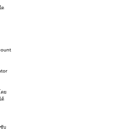
ใด
count
ator
โดย
ด้
ซับ