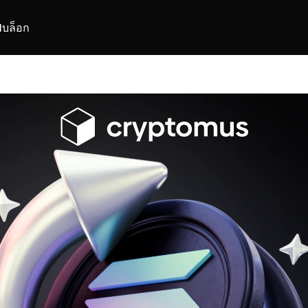
I
บล็อก