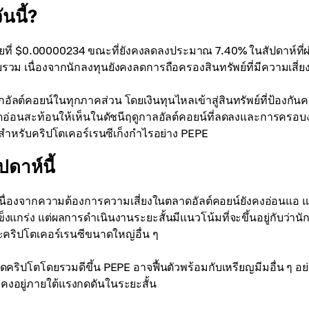
นนี้?
ขายที่ $0.00000234 ขณะที่ยังคงลดลงประมาณ 7.40% ในสัปดาห์ที่ผ
วม เนื่องจากนักลงทุนยังคงลดการถือครองสินทรัพย์ที่มีความเสี่ยง
ัลต์คอยน์ในทุกภาคส่วน โดยเงินทุนไหลเข้าสู่สินทรัพย์ที่ป้องกัน
 จุดอ่อนสะท้อนให้เห็นในดัชนีฤดูกาลอัลต์คอยน์ที่ลดลงและการครอบ
่ลดลงสำหรับคริปโตเคอร์เรนซีเก็งกำไรอย่าง PEPE
ดาห์นี้
ง เนื่องจากความต้องการความเสี่ยงในตลาดอัลต์คอยน์ยังคงอ่อนแอ แม
แกร่ง แต่ผลการดำเนินงานระยะสั้นมีแนวโน้มที่จะขึ้นอยู่กับว่านั
ะคริปโตเคอร์เรนซีขนาดใหญ่อื่น ๆ
คริปโตโดยรวมดีขึ้น PEPE อาจฟื้นตัวพร้อมกับเหรียญมีมอื่น ๆ อย
ังคงอยู่ภายใต้แรงกดดันในระยะสั้น