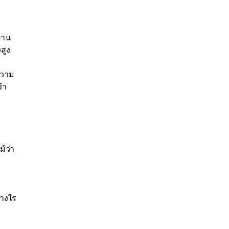
่าน
สูง
ความ
งำ
้ว่า
ก
่างไร