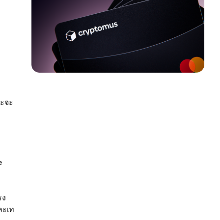
ละจะ
e
รง
ละเท