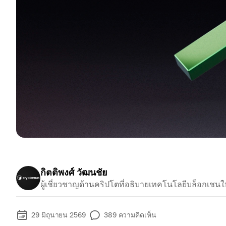
กิตติพงศ์ วัฒนชัย
ผู้เชี่ยวชาญด้านคริปโตที่อธิบายเทคโนโลยีบล็อกเชนใ
29 มิถุนายน 2569
389
ความคิดเห็น