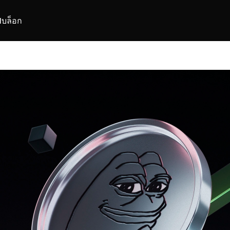
I
บล็อก