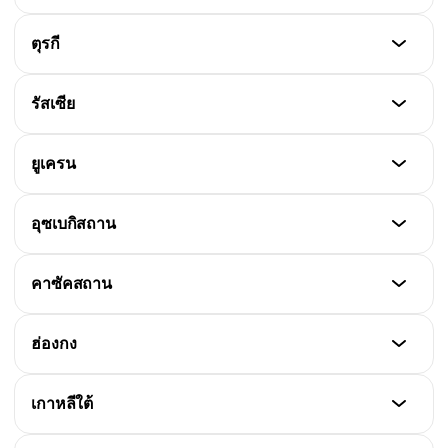
การลงทุน การทำธุรกรรมคริปโตของบุคคลธรรมดาเสีย
ขายได้อย่างถูกต้อง FMA เป็นหน่วยงานกำกับดูแล
ภาษีหากเกิน 600 ยูโรต่อปี
สถานะ
ตุรกี
ไม่มีสถานะเป็นเงินตามกฎหมาย และไม่มีข้อห้ามโดยตรง
สร้างความไม่แน่นอนสำหรับผู้ใช้และผู้ประกอบการ ไม่มี
สถานะ
รัสเซีย
ภาษีเฉพาะสำหรับธุรกรรมคริปโต
ปี 2021 CBRT แถลงว่า cryptocurrency ไม่ใช่ legal
tender แต่ไม่ห้ามซื้อขายหรือใช้ลงทุน ปี 2023 รัฐบาล
สถานะ
ยูเครน
เสนอร่างกฎหมายที่จัดให้ crypto assets เป็น “digital
Bitcoin และ Ethereum ไม่ใช่ legal tender แต่ไม่ถูก
assets ที่ไม่ใช่สื่อกลางชำระเงิน แต่สามารถซื้อขายบน
ห้าม มีกฎหมาย DFA (Digital Financial Assets) ปี 2021
แพลตฟอร์มอิเล็กทรอนิกส์ได้”
สถานะ
อุซเบกิสถาน
ที่รับรองการทำธุรกรรมแต่ห้ามใช้เป็นการชำระเงิน ผล
Bitcoin ไม่ใช่ legal tender แต่ไม่ถูกห้าม ถือเป็น
กำไรต้องเสียภาษี
ทรัพย์สิน ใช้ลงทุนและทำธุรกรรมได้ ก.ย. 2021 รัฐสภา
สถานะ
คาซัคสถาน
ยูเครนผ่านกฎหมาย Virtual Assets รับรองการใช้งานคริ
ได้รับสถานะทางกฎหมายอย่างเป็นทางการตั้งแต่ปี 2018
ปโต
ตามคำสั่งประธานาธิบดี Shavkat Mirziyoyev มีการ
สถานะ
ฮ่องกง
กำหนดกฎเกณฑ์สำหรับการทำธุรกรรมและ exchange
ปี 2020 ออกกฎหมาย “On Digital Assets” กำหนด
สถานะทางกฎหมายและกรอบกำกับดูแลการ mining
สถานะ
เกาหลีใต้
และการหมุนเวียนคริปโต
จัด cryptocurrency เป็น digital assets ไม่ใช่ legal
tender บริษัทและบุคคลสามารถใช้ได้ ต้องมีใบอนุญาต