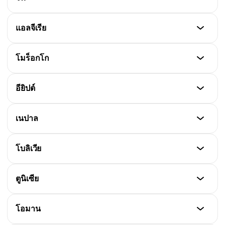
สถานะ
แอลจีเรีย
หนึ่งในนโยบายที่เข้มงวดที่สุด แบน ICO ตั้งแต่ปี 2017
และปิด exchange หลายแห่ง หลังจากนั้นเข้มงวดต่อเนื่อง
สถานะ
โมร็อกโก
ห้ามใช้และซื้อขาย Bitcoin อย่างเด็ดขาดตั้งแต่ปี 2017
สถานะ
อียิปต์
แบนการใช้คริปโตตั้งแต่ปี 2017 เนื่องจากกังวลการฟอก
เงิน
สถานะ
เนปาล
ปี 2018 CBE ห้ามธนาคารทำธุรกรรมคริปโต และ Grand
Mufti ออกฟัตวาห้าม Bitcoin ตามหลักศาสนาอิสลาม
สถานะ
โบลิเวีย
ปี 2017 เป็นประเทศแรกในเอเชียใต้ที่แบนคริปโต
สถานะ
ตูนิเซีย
ปี 2014 แบงก์ชาติออกข้อห้ามใช้ digital currency ทุก
ประเภท รวมถึง Bitcoin และ Ethereum
สถานะ
โอมาน
ไม่ใช่ legal tender แต่ BCT เตือนถึงความเสี่ยง เช่น