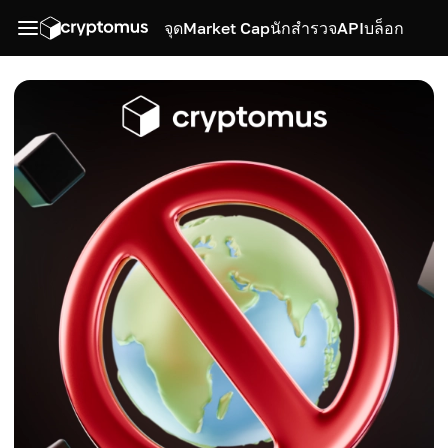
จุด
Market Cap
นักสำรวจ
API
บล็อก