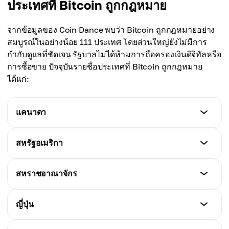
ประเทศที่ Bitcoin ถูกกฎหมาย
จากข้อมูลของ Coin Dance พบว่า Bitcoin ถูกกฎหมายอย่าง
สมบูรณ์ในอย่างน้อย 111 ประเทศ โดยส่วนใหญ่ยังไม่มีการ
กำกับดูแลที่ชัดเจน รัฐบาลไม่ได้ห้ามการถือครองเงินดิจิทัลหรือ
การซื้อขาย ปัจจุบันรายชื่อประเทศที่ Bitcoin ถูกกฎหมาย
ได้แก่:
แคนาดา
สถานะ
สหรัฐอเมริกา
Cryptocurrency ไม่ถือเป็นสกุลเงินที่ใช้ชำระหนี้ได้ตาม
กฎหมาย แต่ถือเป็นสินค้าและอยู่ภายใต้การเก็บภาษี การ
สถานะ
สหราชอาณาจักร
ทำธุรกรรมถือว่าถูกกฎหมาย ขณะเดียวกัน exchange
Cryptocurrency ถูกกฎหมายและถือเป็นสกุลเงินที่
ถูกจัดว่าเป็นองค์กรการเงินและต้องปฏิบัติตามกฎหมาย
สามารถแลกเปลี่ยนได้อย่างเสรี บริษัทที่ให้บริการ
รวมถึงรายงานธุรกรรมที่น่าสงสัย
สถานะ
ญี่ปุ่น
exchange หรือ crypto-payment processing ต้องจด
มีแนวโน้มชัดเจนในการผลักดันให้ UK เป็นศูนย์กลางคริป
ทะเบียนเป็น MSB (Money Services Business) กับ
โตระดับโลก เดือนมิถุนายน 2023 รัฐสภาได้ผ่านร่าง