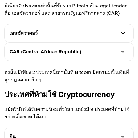
มีเพียง 2 ประเทศเท่านั้นที่รับรอง Bitcoin เป็น legal tender
คือ เอลซัลวาดอร์ และ สาธารณรัฐแอฟริกากลาง (CAR)
เอลซัลวาดอร์
สถานะ
CAR (Central African Republic)
เป็นประเทศแรกที่รับรอง Bitcoin เป็น legal tender
ควบคู่กับดอลลาร์สหรัฐ (ก.ย. 2021) กฎหมายบังคับให้
สถานะ
ธุรกิจที่พร้อมทางเทคนิคต้องยอมรับการจ่ายด้วย Bitcoin
ดังนั้น มีเพียง 2 ประเทศนี้เท่านั้นที่ Bitcoin มีสถานะเป็นเงินที่
เม.ย. 2022 ผ่านกฎหมายรับรอง Bitcoin เป็นสกุลเงินถูก
รัฐบาลเปิดตัวแอปกระเป๋าเงินดิจิทัลชื่อ Chivo และติดตั้ง
ถูกกฎหมายจริง ๆ
กฎหมายคู่กับ CFA franc และเปิดตัว Sango Coin เพื่อ
Bitcoin ATM ทั่วประเทศ
สร้างโครงสร้างพื้นฐานทางการเงินที่รองรับคริปโต
ประเทศที่ห้ามใช้ Cryptocurrency
แม้คริปโตได้รับความนิยมทั่วโลก แต่ยังมี 9 ประเทศที่ห้ามใช้
อย่างเด็ดขาด ได้แก่:
จีน