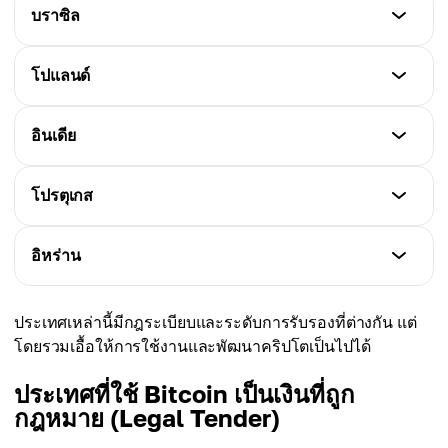
สถานะ
บราซิล
จาก SFC สำหรับแพลตฟอร์ม exchange
การใช้ cryptocurrency ถูกจำกัด เช่น ห้ามใช้บัตรเครดิต
ซื้อคริปโต (ปี 2020) โฆษณาคริปโตถูกควบคุมอย่างเข้ม
สถานะ
โปแลนด์
งวด กำไรจากธุรกรรมถูกเก็บภาษี
คริปโตได้รับการยอมรับตามกฎหมาย ปี 2019 บังคับให้
exchange ต้องจดทะเบียนกับ CVM เพื่อป้องกันการฟอก
สถานะ
อินเดีย
เงินและการก่อการร้าย
ไม่ห้ามใช้คริปโต แต่มีข้อกำหนดและภาษี Exchange
ต้องจดทะเบียนและปฏิบัติตามกฎ AML (Anti-Money
สถานะ
โปรตุเกส
Laundering)
เคยมีการถกเถียงยาวนาน ปี 2020 ศาลสูงสุดเพิกถอนคำ
สั่งห้ามของ RBI ที่ห้ามธนาคารให้บริการบริษัทคริปโต
สถานะ
อิหร่าน
ปัจจุบันมีการหาร่างกฎหมาย Cryptocurrency and
ไม่ใช่เงินตามกฎหมาย แต่ใช้ลงทุนและชำระเงินได้ ปี
Official Digital Currency Regulation Bill
2023 เก็บภาษีกำไรจากคริปโต 28% ถือว่าต่ำสุดแห่งหนึ่ง
สถานะ
ในยุโรป
ประเทศเหล่านี้มีกฎระเบียบและระดับการรับรองที่ต่างกัน แต่
CBI ไม่ห้ามการใช้คริปโต แต่เตือนความเสี่ยง การ
โดยรวมเอื้อให้การใช้งานและพัฒนาคริปโตเป็นไปได้
mining ถูกกฎหมายหากจดทะเบียนและใช้ไฟฟ้าอย่างถูก
ต้อง แต่บางครั้งมีการปิดฟาร์ม mining เนื่องจากใช้ไฟฟ้า
ประเทศที่ใช้ Bitcoin เป็นเงินที่ถูก
มากเกินไป
กฎหมาย (Legal Tender)