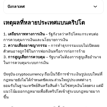
ความผันผวนและการฟอกเงิน
สถานะ
บังกลาเทศ
CBO ออกประกาศว่า cryptocurrency ไม่ใช่ legal
tender และห้ามใช้ชำระสินค้า/บริการ
สถานะ
เหตุผลที่หลายประเทศแบนคริปโต
แบนคริปโตอย่างสิ้นเชิงตั้งแต่ปี 2014
เสถียรภาพทางการเงิน
– รัฐกังวลว่าคริปโตจะกระทบต่อ
การควบคุมการเงินและนโยบายการเงิน
ความเสี่ยงอาชญากรรม
– การทำธุรกรรมแบบไม่เปิดเผย
ตัวตนอาจถูกใช้ในการฟอกเงินหรือการก่อการร้าย
การสูญเสียการควบคุม
– รัฐบาลไม่ต้องการสูญเสียอำนาจ
ในการควบคุมระบบการเงิน
ปัจจุบัน cryptocurrency ถือเป็นวิธีการชำระเงินรูปแบบใหม่ที่
กฎหมายยังไม่ได้กำหนดชัดเจน ส่วนใหญ่ประเทศต่าง ๆ
ยอมรับในฐานะทรัพย์สินหรือสินค้า ไม่ใช่สกุลเงินโดยตรง แต่มี
แนวโน้มออกกฎหมายเพื่อดึงคริปโตเข้าสู่ระบบกฎหมายมาก
ขึ้น