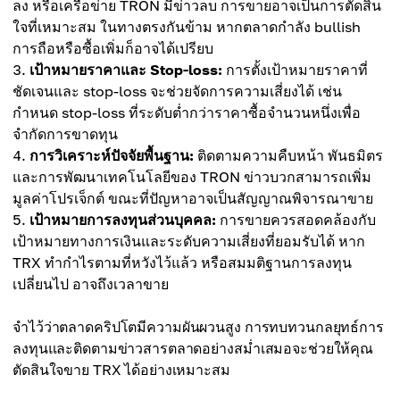
ลง หรือเครือข่าย TRON มีข่าวลบ การขายอาจเป็นการตัดสิน
ใจที่เหมาะสม ในทางตรงกันข้าม หากตลาดกำลัง bullish
การถือหรือซื้อเพิ่มก็อาจได้เปรียบ
เป้าหมายราคาและ Stop-loss:
การตั้งเป้าหมายราคาที่
ชัดเจนและ stop-loss จะช่วยจัดการความเสี่ยงได้ เช่น
กำหนด stop-loss ที่ระดับต่ำกว่าราคาซื้อจำนวนหนึ่งเพื่อ
จำกัดการขาดทุน
การวิเคราะห์ปัจจัยพื้นฐาน:
ติดตามความคืบหน้า พันธมิตร
และการพัฒนาเทคโนโลยีของ TRON ข่าวบวกสามารถเพิ่ม
มูลค่าโปรเจ็กต์ ขณะที่ปัญหาอาจเป็นสัญญาณพิจารณาขาย
เป้าหมายการลงทุนส่วนบุคคล:
การขายควรสอดคล้องกับ
เป้าหมายทางการเงินและระดับความเสี่ยงที่ยอมรับได้ หาก
TRX ทำกำไรตามที่หวังไว้แล้ว หรือสมมติฐานการลงทุน
เปลี่ยนไป อาจถึงเวลาขาย
จำไว้ว่าตลาดคริปโตมีความผันผวนสูง การทบทวนกลยุทธ์การ
ลงทุนและติดตามข่าวสารตลาดอย่างสม่ำเสมอจะช่วยให้คุณ
ตัดสินใจขาย TRX ได้อย่างเหมาะสม