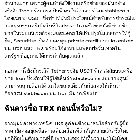
จำนวนมาก เพราะผู้คนกำลังใช้งานเครือข่ายของมันอย่าง
จริงจัง Tron แข็งแกร่งเป็นพิเศษในด้านการโอน stablecoin
โดยเฉพาะ USDT ซึ่งทำให้มันมีประโยชน์สำหรับการชำระเงิน
และธุรกรรมคริปโตในชีวิตประจำวัน เครือข่ายยังมีข่าวเชิง
บวกในระบบนิเวศด้วย: JustLend ได้ปรับปรุงโมเดลการให้กู้
ยืม, Securitize เปิดตัวกองทุน private credit แบบ tokenized
บน Tron และ TRX พร้อมใช้งานบนแพลตฟอร์มเทรดใน
สหรัฐฯ ที่อยู่ภายใต้การกำกับดูแลแล้ว
นอกจากนี้ ยังมีกรณีที่ Tether ระงับ USDT ที่น่าสงสัยบนเครือ
ข่าย Tron ซึ่งเตือนให้ผู้ใช้เห็นว่า stablecoins แบบรวมศูนย์
สามารถถูกบล็อกได้ แต่ในขณะเดียวกันก็แสดงให้เห็นว่า
กิจกรรม stablecoin บน Tron มีมากเพียงใด
ฉันควรซื้อ TRX ตอนนี้หรือไม่?
จากมุมมองทางเทคนิค TRX ดูค่อนข้างน่าสนใจสำหรับผู้ซื้อ
ราคายังคงอยู่เหนือค่าเฉลี่ยเคลื่อนที่สำคัญหลายเส้น ซึ่งโดย
ปกติถือเป็นสัญญาณที่ดี เพราะแสดงให้เห็นว่าแนวโน้มโดย