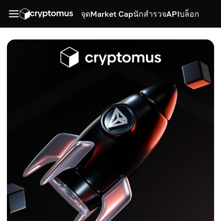
จุด
Market Cap
นักสำรวจ
API
บล็อก