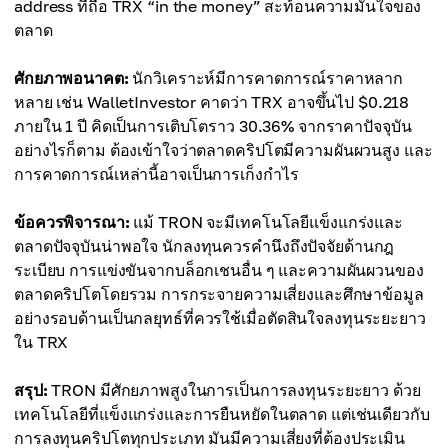
address ที่ถือ TRX “in the money” สะท้อนความมั่นใจของ
ตลาด
ศักยภาพอนาคต:
นักวิเคราะห์มีการคาดการณ์ราคาหลาก
หลาย เช่น WalletInvestor คาดว่า TRX อาจขึ้นไป $0.218
ภายใน 1 ปี คิดเป็นการเติบโตราว 30.36% จากราคาปัจจุบัน
อย่างไรก็ตาม ต้องเข้าใจว่าตลาดคริปโตมีความผันผวนสูง และ
การคาดการณ์เหล่านี้อาจเป็นการเก็งกำไร
ข้อควรพิจารณา:
แม้ TRON จะมีเทคโนโลยีแข็งแกร่งและ
ตลาดปัจจุบันน่าพอใจ นักลงทุนควรคำนึงถึงปัจจัยด้านกฎ
ระเบียบ การแข่งขันจากบล็อกเชนอื่น ๆ และความผันผวนของ
ตลาดคริปโตโดยรวม การกระจายความเสี่ยงและศึกษาข้อมูล
อย่างรอบด้านเป็นกลยุทธ์ที่ควรใช้เมื่อตัดสินใจลงทุนระยะยาว
ใน TRX
สรุป:
TRON มีศักยภาพสูงในการเป็นการลงทุนระยะยาว ด้วย
เทคโนโลยีที่แข็งแกร่งและการยืนหยัดในตลาด แต่เช่นเดียวกับ
การลงทุนคริปโตทุกประเภท มันมีความเสี่ยงที่ต้องประเมิน