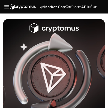
จุด
Market Cap
นักสำรวจ
API
บล็อก