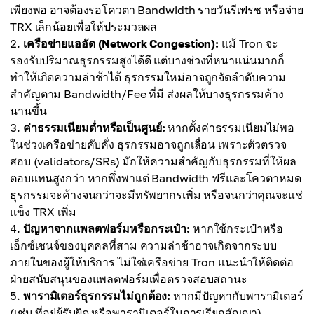
เพียงพอ อาจต้องรอโควตา Bandwidth รายวันรีเฟรช หรือจ่าย
TRX เล็กน้อยเพื่อให้ประมวลผล
เครือข่ายแออัด (Network Congestion):
แม้ Tron จะ
รองรับปริมาณธุรกรรมสูงได้ดี แต่บางช่วงที่หนาแน่นมากก็
ทำให้เกิดความล่าช้าได้ ธุรกรรมใหม่อาจถูกจัดลำดับความ
สำคัญตาม Bandwidth/Fee ที่มี ส่งผลให้บางธุรกรรมค้าง
นานขึ้น
ค่าธรรมเนียมต่ำหรือเป็นศูนย์:
หากตั้งค่าธรรมเนียมไม่พอ
ในช่วงเครือข่ายคับคั่ง ธุรกรรมอาจถูกเลื่อน เพราะตัวตรวจ
สอบ (validators/SRs) มักให้ความสำคัญกับธุรกรรมที่ให้ผล
ตอบแทนสูงกว่า หากพึ่งพาแต่ Bandwidth ฟรีและโควตาหมด
ธุรกรรมจะค้างจนกว่าจะมีทรัพยากรเพิ่ม หรือจนกว่าคุณจะแช่
แข็ง TRX เพิ่ม
ปัญหาจากแพลตฟอร์มหรือกระเป๋า:
หากใช้กระเป๋าหรือ
เอ็กซ์เชนจ์ของบุคคลที่สาม ความล่าช้าอาจเกิดจากระบบ
ภายในของผู้ให้บริการ ไม่ใช่เครือข่าย Tron แนะนำให้ติดต่อ
ฝ่ายสนับสนุนของแพลตฟอร์มเพื่อตรวจสอบสถานะ
พารามิเตอร์ธุรกรรมไม่ถูกต้อง:
หากมีปัญหากับพารามิเตอร์
(เช่น ที่อยู่ผู้รับผิด หรือพารามิเตอร์ในการเรียกสัญญา)