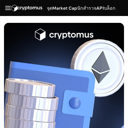
จุด
Market Cap
นักสำรวจ
API
บล็อก