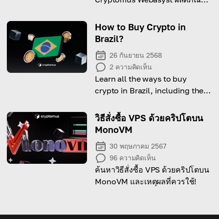
ใหม่ของเรา ลองใช้ฟีเจอร์ทั้งหมด
ของปลั๊กอินนี้และเริ่มรับชำระเงิน
How to Buy Crypto in
ด้วยคริปโทเคอร์เรนซีได้เลย!
Brazil?
26 กันยายน 2568
2
ความคิดเห็น
Learn all the ways to buy
crypto in Brazil, including the
legal side, available options
and step-by-step guide on how
วิธีสั่งซื้อ VPS ด้วยคริปโตบน
to do it.
MonoVM
30 พฤษภาคม 2567
96
ความคิดเห็น
ค้นหาวิธีสั่งซื้อ VPS ด้วยคริปโตบน
MonoVM และเหตุผลที่ควรใช้!