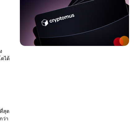
ง
โตได้
่สุด
กว่า