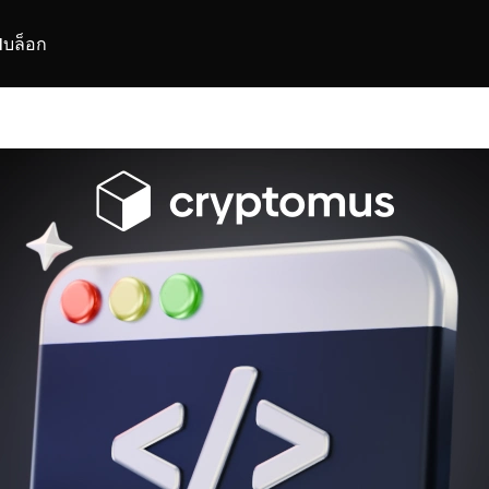
I
บล็อก