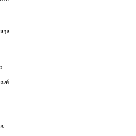
ยสกุล
00
ัณฑ์
วย