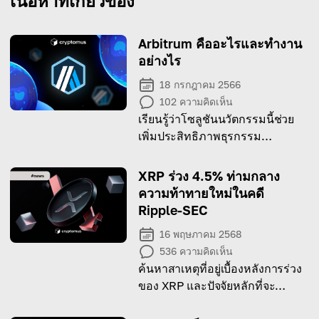
เนื้อหาที่เกี่ยวข้อง
Arbitrum คืออะไรและทำงาน
อย่างไร
18 กรกฎาคม 2566
102
ความคิดเห็น
เรียนรู้ว่าโซลูชันนวัตกรรมนี้ช่วย
เพิ่มประสิทธิภาพธุรกรรม
Ethereum เพิ่มความสามารถใน
การขยายระบบ และปฏิวัติระบบ
XRP ร่วง 4.5% ท่ามกลาง
นิเวศแบบกระจายศูนย์ได้อย่างไร
ความท้าทายใหม่ในคดี
Ripple-SEC
16 พฤษภาคม 2568
536
ความคิดเห็น
ค้นหาสาเหตุที่อยู่เบื้องหลังการร่วง
ของ XRP และปัจจัยหลักที่จะ
กำหนดทิศทางต่อไป