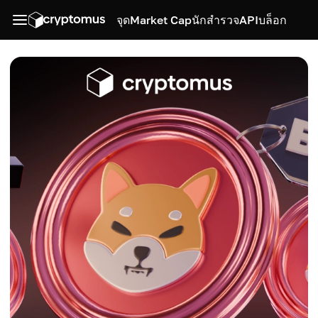
จุด
Market Cap
นักสำรวจ
API
บล็อก