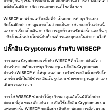
สำคัญอื่น ๆ เช่น การติดตามสถิติแอคเคานต์ การสร้างแอคเคา
นต์อัตโนมัติ การจัดการแอคเคานต์โฮสติ้ง ฯลฯ
WISECP มาพร้อมเครื่องมือที่จำเป็นต่อการทำธุรกิจแบบ
อัตโนมัติอย่างชาญฉลาด ไม่ว่าจะเป็นการช่วยออกใบแจ้งหนี้
และการเรียกเก็บเงิน การจัดการลูกค้า งานซัพพอร์ต และอื่น ๆ
—ซึ่งล้วนเป็นประโยชน์กับทั้งองค์กรและบุคคลในสายงานไอที
ปลั๊กอิน Cryptomus สำหรับ WISECP
การผสาน Cryptomus เข้ากับ WISECP คือโอกาสอันมีค่า
สำหรับขยายศักยภาพธุรกิจของคุณ ปลั๊กอิน Cryptomus
สำหรับ WISECP ทำให้ทุกคนสามารถรับชำระเงินด้วยคริปโท
เคอร์เรนซีเป็นวิธีชำระเงินเต็มรูปแบบ ช่วยขยายฐานลูกค้าและ
เพิ่มความสะดวก
การใช้ WISECP ช่วยทำให้ธุรกิจของคุณอัตโนมัติได้อย่าง
สะดวกที่สุด ขณะเดียวกัน การเปิดใช้ปลั๊กอิน Cryptomus บน
แพลตฟอร์ม WISECP จะเพิ่มประสิทธิภาพและการมีส่วนร่วม