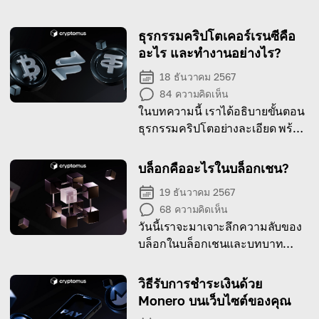
ธุรกรรมคริปโตเคอร์เรนซีคือ
อะไร และทำงานอย่างไร?
18 ธันวาคม 2567
84
ความคิดเห็น
ในบทความนี้ เราได้อธิบายขั้นตอน
ธุรกรรมคริปโตอย่างละเอียด พร้อม
องค์ประกอบสำคัญและวิธีการ
ทำงานจริง
บล็อกคืออะไรในบล็อกเชน?
19 ธันวาคม 2567
68
ความคิดเห็น
วันนี้เราจะมาเจาะลึกความลับของ
บล็อกในบล็อกเชนและบทบาท
สำคัญของมัน
วิธีรับการชำระเงินด้วย
Monero บนเว็บไซต์ของคุณ