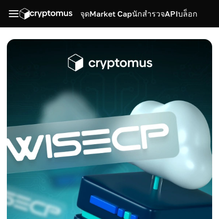
จุด
Market Cap
นักสำรวจ
API
บล็อก