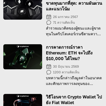
ขาดทุนมากที่สุด: ความผันผวน
และแนวโน้ม
26 มกราคม 2567
71
ความคิดเห็น
สำรวจแนวคิดของผู้ชนะและผู้ขาด
ทุนในคริปโตเคอร์เรนซีตามความ
ผันผวนของตลาดและปัจจัยอื่นๆ
การคาดการณ์ราคา
Ethereum: ETH จะไปถึง
$10,000 ได้ไหม?
30 มิถุนายน 2569
1200
ความคิดเห็น
บทความนี้กล่าวถึงมูลค่าในอนาคต
และศักยภาพการลงทุนของ
Ethereum อ่านต่อเพื่อดูมุมมอง
และการคาดการณ์จากผู้เชี่ยวชาญ!
วิธีโอนจาก Crypto Wallet ไป
ยัง Fiat Wallet