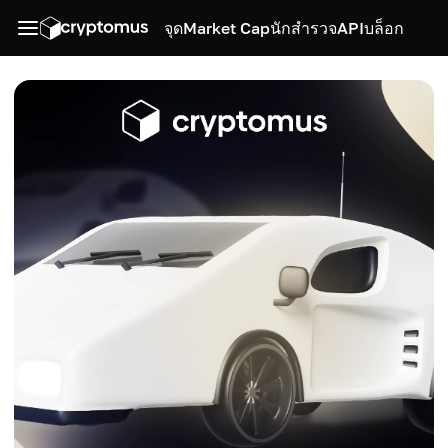
จุด
Market Cap
นักสำรวจ
API
บล็อก