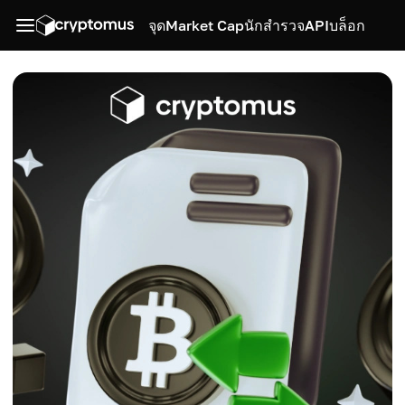
จุด
Market Cap
นักสำรวจ
API
บล็อก