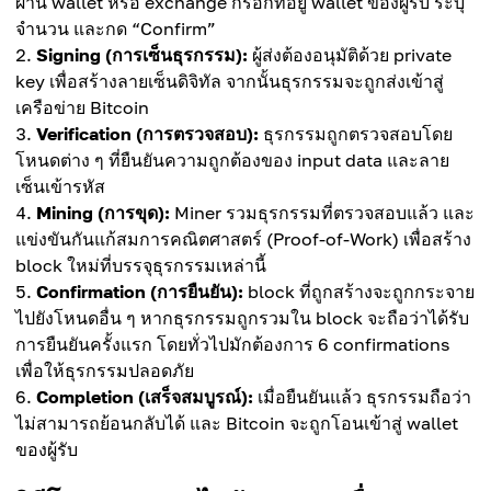
ผ่าน wallet หรือ exchange กรอกที่อยู่ wallet ของผู้รับ ระบุ
จำนวน และกด “Confirm”
Signing (การเซ็นธุรกรรม):
ผู้ส่งต้องอนุมัติด้วย private
key เพื่อสร้างลายเซ็นดิจิทัล จากนั้นธุรกรรมจะถูกส่งเข้าสู่
เครือข่าย Bitcoin
Verification (การตรวจสอบ):
ธุรกรรมถูกตรวจสอบโดย
โหนดต่าง ๆ ที่ยืนยันความถูกต้องของ input data และลาย
เซ็นเข้ารหัส
Mining (การขุด):
Miner รวมธุรกรรมที่ตรวจสอบแล้ว และ
แข่งขันกันแก้สมการคณิตศาสตร์ (Proof-of-Work) เพื่อสร้าง
block ใหม่ที่บรรจุธุรกรรมเหล่านี้
Confirmation (การยืนยัน):
block ที่ถูกสร้างจะถูกกระจาย
ไปยังโหนดอื่น ๆ หากธุรกรรมถูกรวมใน block จะถือว่าได้รับ
การยืนยันครั้งแรก โดยทั่วไปมักต้องการ 6 confirmations
เพื่อให้ธุรกรรมปลอดภัย
Completion (เสร็จสมบูรณ์):
เมื่อยืนยันแล้ว ธุรกรรมถือว่า
ไม่สามารถย้อนกลับได้ และ Bitcoin จะถูกโอนเข้าสู่ wallet
ของผู้รับ