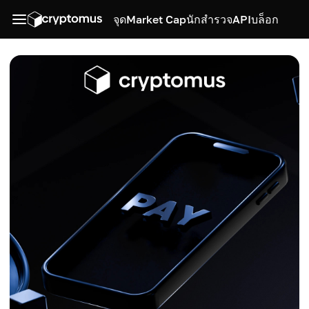
จุด
Market Cap
นักสำรวจ
API
บล็อก