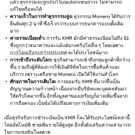
แล้ว ธุรกรรมจะถูกเก็บไว้บนบล็อกเชนถาวร ไม่สามารถ
แก้ไขหรือลบได้
ความเร็วในการทำธุรกรรมสูง:
ธุรกรรม Monero ได้รับการ
ยืนยันทุก 2 นาที ซึ่งเร็วกว่าระบบการธนาคารแบบดั้งเดิม
มาก
ค่าธรรมเนียมต่ำ:
การรับ XMR มักมีค่าธรรมเนียมไม่ถึง $1
ซึ่งถูกกว่าธนาคารและแม้แต่บางคริปโตอื่น ๆ โดยเฉพาะ
การโอนเงินระหว่างประเทศ
จะได้ประโยชน์มาก
การเข้าถึงระดับโลก:
ธุรกิจสามารถเข้าถึงกลุ่มลูกค้าที่กว้าง
ขึ้น รวมถึงผู้ที่ต้องการใช้เงินดิจิทัลในการซื้อสินค้าและ
บริการ เพราะเครือข่าย Monero เปิดให้ใช้งานทั่วโลก
ศักยภาพในการเติบโต:
การยอมรับ XMR ที่มากขึ้นเป็น
สัญญาณความก้าวหน้า เนื่องจากมีบริษัทและบุคคลหันมา
ใช้คริปโตมากขึ้น อีกทั้งมูลค่าของเหรียญก็อาจเพิ่มขึ้นจาก
การถือครอง เป็นข้อได้เปรียบทางการเงินเพิ่มเติม
เมื่อธุรกิจรับการชำระเงินเป็น XMR ก็จะได้รับประโยชน์เหล่านี้
โดยอัตโนมัติ ช่วยเพิ่มรายได้สูงสุด อีกทั้งยังเสริมความสามารถ
ในการแข่งขันในตลาด