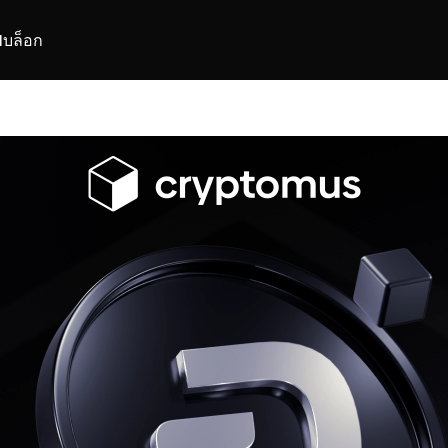
I
บล็อก