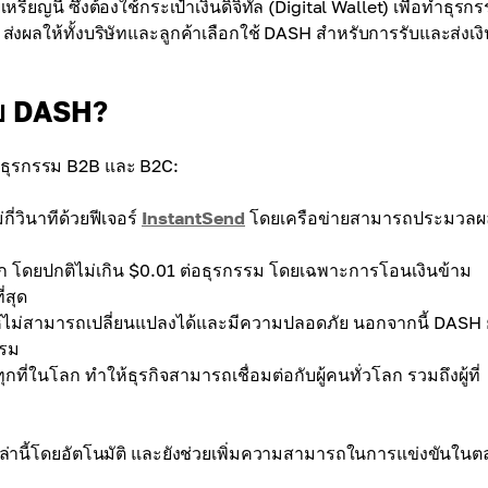
ียญนี้ ซึ่งต้องใช้กระเป๋าเงินดิจิทัล (Digital Wallet) เพื่อทำธุรกรร
งผลให้ทั้งบริษัทและลูกค้าเลือกใช้ DASH สำหรับการรับและส่งเง
วย DASH?
หรับธุรกรรม B2B และ B2C:
่วินาทีด้วยฟีเจอร์
InstantSend
โดยเครือข่ายสามารถประมวลผ
 โดยปกติไม่เกิน $0.01 ต่อธุรกรรม โดยเฉพาะการโอนเงินข้าม
่สุด
้ไม่สามารถเปลี่ยนแปลงได้และมีความปลอดภัย นอกจากนี้ DASH ย
รรม
่ในโลก ทำให้ธุรกิจสามารถเชื่อมต่อกับผู้คนทั่วโลก รวมถึงผู้ที่
เหล่านี้โดยอัตโนมัติ และยังช่วยเพิ่มความสามารถในการแข่งขันใน