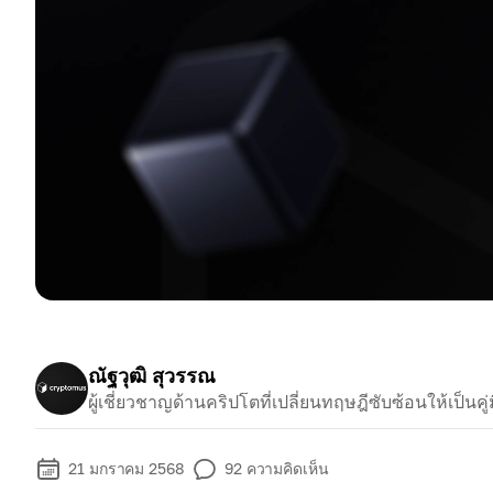
ณัฐวุฒิ สุวรรณ
ผู้เชี่ยวชาญด้านคริปโตที่เปลี่ยนทฤษฎีซับซ้อนให้เป็นคู่ม
21 มกราคม 2568
92
ความคิดเห็น