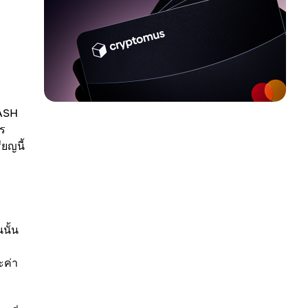
DASH
าร
ยญนี้
นั้น
ะค่า