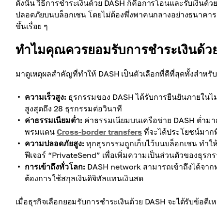
ดังนั้น วิธีการชำระเงินด้วย DASH ก็คือการโอนและรับเงินด้วยเหร
ปลอดภัยบนบล็อกเชน โดยไม่ต้องพึ่งพาคนกลางอย่างธนาคาร ส่
ขึ้นเรื่อย ๆ
ทำไมคุณควรยอมรับการชำระเงินด้
มาดูเหตุผลสำคัญที่ทำให้ DASH เป็นตัวเลือกที่ดีที่สุดทั้งสำ
ความเร็วสูง:
ธุรกรรมของ DASH ได้รับการยืนยันภายในไม่กี
สูงสุดถึง 28 ธุรกรรมต่อวินาที
ค่าธรรมเนียมต่ำ:
ค่าธรรมเนียมบนเครือข่าย DASH ต่ำมาก
พรมแดน
Cross-border transfers
ที่จะได้ประโยชน์มากที
ความปลอดภัยสูง:
ทุกธุรกรรมถูกเก็บไว้บนบล็อกเชน ทำให
ฟีเจอร์ “PrivateSend” เพื่อเพิ่มความเป็นส่วนตัวของธุรก
การเข้าถึงทั่วโลก:
DASH network สามารถเข้าถึงได้จากทุกที
ต้องการใช้สกุลเงินดิจิทัลแทนเงินสด
เมื่อธุรกิจเลือกยอมรับการชำระเงินด้วย DASH จะได้รับข้อดี