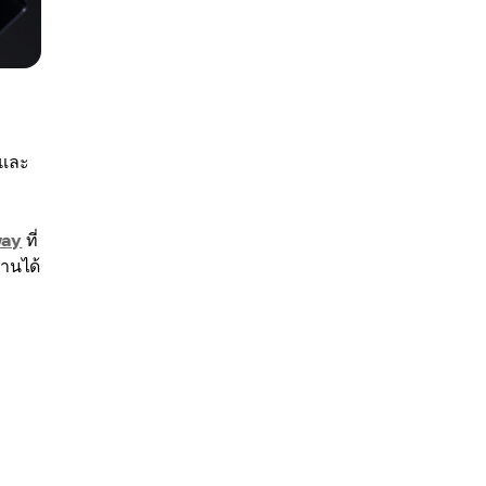
 และ
way
ที่
งานได้