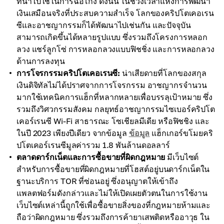
ที่นำไปใช้ในการฉ้อโกง ดังนั้น ในช่วงเวลาแห่งการพัฒนา
เงินเสมือนจริงที่ประสบความสำเร็จ โลกของคริปโตเคอเรน
ซีและอาชญากรรมก็ได้พัฒนาไปเช่นกัน และปัจจุบัน
สามารถเกิดขึ้นได้หลายรูปแบบ ซึ่งรวมถึงโครงการหลอก
ลวง แชร์ลูกโซ่ การหลอกลวงแบบฟิชชิ่ง และการหลอกลวง
ด้านการลงทุน
การโจรกรรมคริปโตเคอเรนซี:
น่าเสียดายที่โลกของสกุล
เงินดิจิทัลไม่ได้ปราศจากการโจรกรรม อาชญากรจำนวน
มากใช้เทคนิคการแฮ็กที่หลากหลายเพื่อบรรลุเป้าหมาย ซึ่ง
รวมถึงวิศวกรรมสังคม กลยุทธ์อาชญากรรมไซเบอร์คริปโต
เคอร์เรนซี Wi-Fi สาธารณะ โซเชียลมีเดีย หรือฟิชชิง และ
ในปี 2023 เพียงปีเดียว จากข้อมูล
ข้อมูล
แฮ็กเกอร์ขโมยคริ
ปโตเคอร์เรนซีมูลค่ารวม 1.8 พันล้านดอลลาร์
ตลาดดาร์กเน็ตและการซื้อขายที่ผิดกฎหมาย
มีเว็บไซต์
สำหรับการซื้อขายที่ผิดกฎหมายที่โฮสต์อยู่บนดาร์กเน็ตใน
ฐานะบริการ TOR ที่ซ่อนอยู่ ซึ่งอนุญาตให้เข้าถึง
แพลตฟอร์มดังกล่าวและไม่ให้เปิดเผยตัวตนในการใช้งาน
เว็บไซต์เหล่านี้ถูกใช้เพื่อซื้อขายสิ่งของที่กฎหมายห้ามและ
ถือว่าผิดกฎหมาย ซึ่งรวมถึงการค้ายาเสพติดหรืออาวุธ ใน