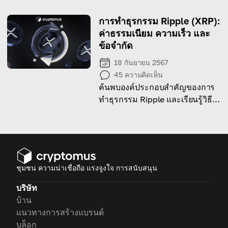
how they can be a thoughtful
choice for different occasions
การทำธุรกรรม Ripple (XRP):
ค่าธรรมเนียม ความเร็ว และ
ข้อจำกัด
18 กันยายน 2567
45
ความคิดเห็น
ค้นพบองค์ประกอบสำคัญของการ
ทำธุรกรรม Ripple และเรียนรู้วิธี
ทำให้การชำระเงินของคุณมี
ประสิทธิภาพและปลอดภัย!
ชุมชน ความน่าเชื่อถือ แรงจูงใจ การสนับสนุน
บริษัท
บ้าน
แนวทางการสร้างแบรนด์
บล็อก