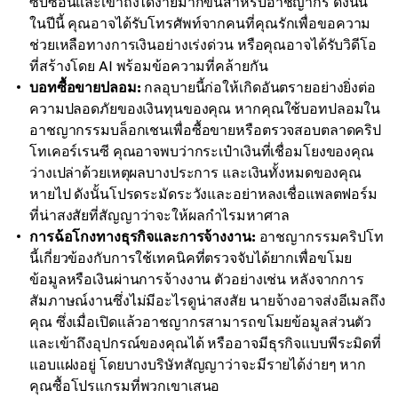
ซับซ้อนและเข้าถึงได้ง่ายมากขึ้นสำหรับอาชญากร ดังนั้น
ในปีนี้ คุณอาจได้รับโทรศัพท์จากคนที่คุณรักเพื่อขอความ
ช่วยเหลือทางการเงินอย่างเร่งด่วน หรือคุณอาจได้รับวิดีโอ
ที่สร้างโดย AI พร้อมข้อความที่คล้ายกัน
บอทซื้อขายปลอม:
กลอุบายนี้ก่อให้เกิดอันตรายอย่างยิ่งต่อ
ความปลอดภัยของเงินทุนของคุณ หากคุณใช้บอทปลอมใน
อาชญากรรมบล็อกเชนเพื่อซื้อขายหรือตรวจสอบตลาดคริป
โทเคอร์เรนซี คุณอาจพบว่ากระเป๋าเงินที่เชื่อมโยงของคุณ
ว่างเปล่าด้วยเหตุผลบางประการ และเงินทั้งหมดของคุณ
หายไป ดังนั้นโปรดระมัดระวังและอย่าหลงเชื่อแพลตฟอร์ม
ที่น่าสงสัยที่สัญญาว่าจะให้ผลกำไรมหาศาล
การฉ้อโกงทางธุรกิจและการจ้างงาน:
อาชญากรรมคริปโท
นี้เกี่ยวข้องกับการใช้เทคนิคที่ตรวจจับได้ยากเพื่อขโมย
ข้อมูลหรือเงินผ่านการจ้างงาน ตัวอย่างเช่น หลังจากการ
สัมภาษณ์งานซึ่งไม่มีอะไรดูน่าสงสัย นายจ้างอาจส่งอีเมลถึง
คุณ ซึ่งเมื่อเปิดแล้วอาชญากรสามารถขโมยข้อมูลส่วนตัว
และเข้าถึงอุปกรณ์ของคุณได้ หรืออาจมีธุรกิจแบบพีระมิดที่
แอบแฝงอยู่ โดยบางบริษัทสัญญาว่าจะมีรายได้ง่ายๆ หาก
คุณซื้อโปรแกรมที่พวกเขาเสนอ