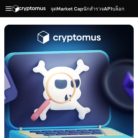
จุด
Market Cap
นักสำรวจ
API
บล็อก