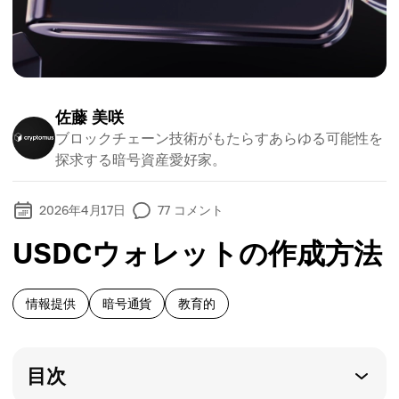
佐藤 美咲
ブロックチェーン技術がもたらすあらゆる可能性を
探求する暗号資産愛好家。
2026年4月17日
77
コメント
USDCウォレットの作成方法
情報提供
暗号通貨
教育的
目次