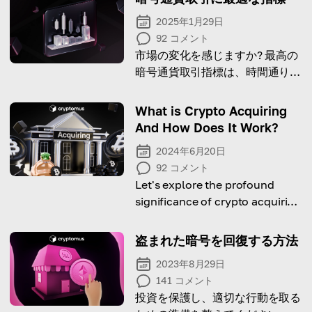
2025年1月29日
92
コメント
市場の変化を感じますか? 最高の
暗号通貨取引指標は、時間通りに
参入、退出、利益確定するのに役
立ちます。
What is Crypto Acquiring
And How Does It Work?
2024年6月20日
92
コメント
Let's explore the profound
significance of crypto acquiring
and delves into the compelling
reasons why businesses should
盗まれた暗号を回復する方法
embrace this emerging trend
2023年8月29日
141
コメント
投資を保護し、適切な行動を取る