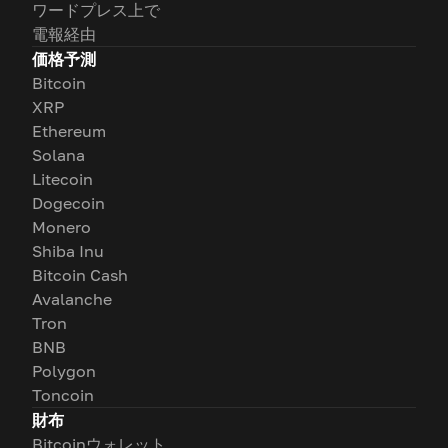
ワードプレス上で
電報経由
価格予測
Bitcoin
XRP
Ethereum
Solana
Litecoin
Dogecoin
Monero
Shiba Inu
Bitcoin Cash
Avalanche
Tron
BNB
Polygon
Toncoin
財布
Bitcoinウォレット