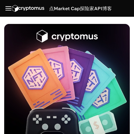
点
Market Cap
探险家
API
博客