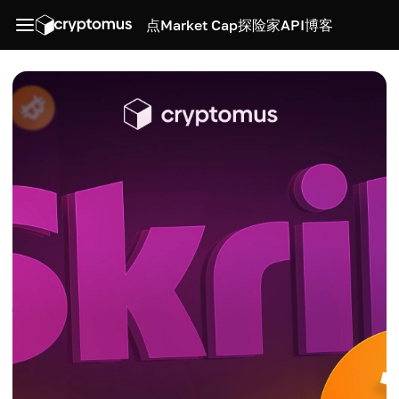
点
Market Cap
探险家
API
博客