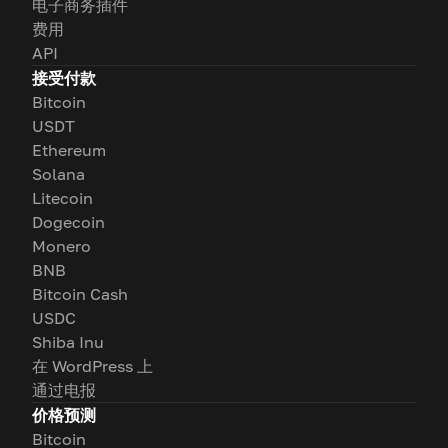
电子商务插件
费用
API
接受付款
Bitcoin
USDT
Ethereum
Solana
Litecoin
Dogecoin
Monero
BNB
Bitcoin Cash
USDC
Shiba Inu
在 WordPress 上
通过电报
价格预测
Bitcoin