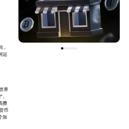
间，
何运
世界
”。
高费
货币
个加