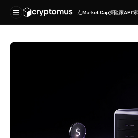
点
Market Cap
探险家
API
博