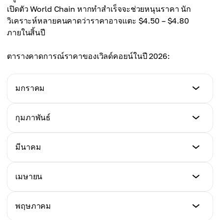
ราคาเฉลี่ย
เปิดตัว World Chain หากทำสำเร็จจะช่วยหนุนราคา นัก
$1.95
วิเคราะห์หลายคนคาดว่าราคาอาจแตะ $4.50 – $4.80
ภายในสิ้นปี
ตารางคาดการณ์ราคาของเวิลด์คอยน์ในปี 2026:
มกราคม
ราคาต่ำสุด
กุมภาพันธ์
$1.80
ราคาต่ำสุด
มีนาคม
ราคาสูงสุด
$1.75
$2.70
ราคาต่ำสุด
เมษายน
ราคาสูงสุด
$1.90
ราคาเฉลี่ย
$2.65
$2.25
ราคาต่ำสุด
พฤษภาคม
ราคาสูงสุด
$2.10
ราคาเฉลี่ย