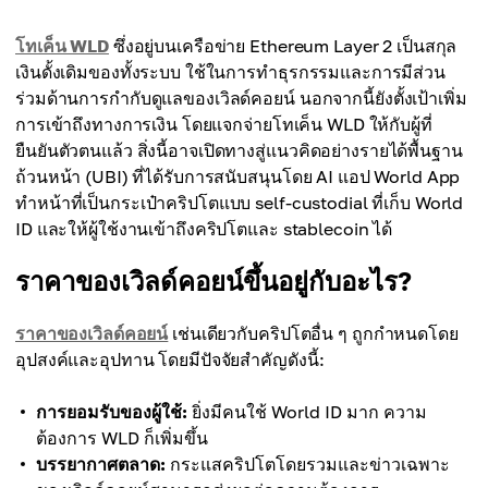
โทเค็น WLD
ซึ่งอยู่บนเครือข่าย Ethereum Layer 2 เป็นสกุล
เงินดั้งเดิมของทั้งระบบ ใช้ในการทำธุรกรรมและการมีส่วน
ร่วมด้านการกำกับดูแลของเวิลด์คอยน์ นอกจากนี้ยังตั้งเป้าเพิ่ม
การเข้าถึงทางการเงิน โดยแจกจ่ายโทเค็น WLD ให้กับผู้ที่
ยืนยันตัวตนแล้ว สิ่งนี้อาจเปิดทางสู่แนวคิดอย่างรายได้พื้นฐาน
ถ้วนหน้า (UBI) ที่ได้รับการสนับสนุนโดย AI แอป World App
ทำหน้าที่เป็นกระเป๋าคริปโตแบบ self-custodial ที่เก็บ World
ID และให้ผู้ใช้งานเข้าถึงคริปโตและ stablecoin ได้
ราคาของเวิลด์คอยน์ขึ้นอยู่กับอะไร?
ราคาของเวิลด์คอยน์
เช่นเดียวกับคริปโตอื่น ๆ ถูกกำหนดโดย
อุปสงค์และอุปทาน โดยมีปัจจัยสำคัญดังนี้:
การยอมรับของผู้ใช้:
ยิ่งมีคนใช้ World ID มาก ความ
ต้องการ WLD ก็เพิ่มขึ้น
บรรยากาศตลาด:
กระแสคริปโตโดยรวมและข่าวเฉพาะ