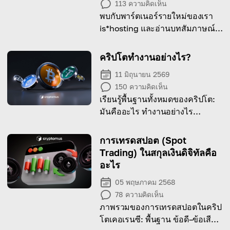
113
ความคิดเห็น
พบกับพาร์ตเนอร์รายใหม่ของเรา
is*hosting และอ่านบทสัมภาษณ์
เพื่อรู้จักผู้ให้บริการสุดไดนามิกเจ้านี้
ให้มากขึ้น!
คริปโตทำงานอย่างไร?
11 มิถุนายน 2569
150
ความคิดเห็น
เรียนรู้พื้นฐานทั้งหมดของคริปโต:
มันคืออะไร ทำงานอย่างไร
blockchain คืออะไร และการโอน
digital tokens เกิดขึ้นจริงอย่างไร
การเทรดสปอต (Spot
Trading) ในสกุลเงินดิจิทัลคือ
อะไร
05 พฤษภาคม 2568
78
ความคิดเห็น
ภาพรวมของการเทรดสปอตในคริป
โตเคอเรนซี: พื้นฐาน ข้อดี–ข้อเสีย