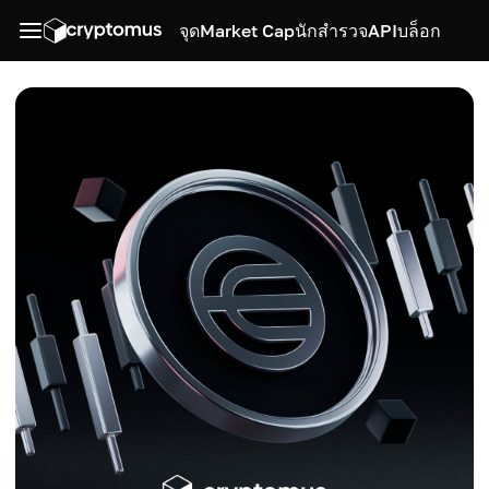
จุด
Market Cap
นักสำรวจ
API
บล็อก