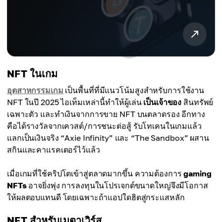
NFT ในเกม
อุตสาหกรรมเกม
เป็นพื้นที่ที่มีแนวโน้มสูงสำหรับการใช้งาน
NFT ในปี 2025 ไอเท็มเหล่านี้ทำให้ผู้เล่น
เป็นเจ้าของ
สินทรัพย์
เฉพาะตัว และทำเงินจากการขาย NFT บนตลาดรอง อีกทาง
คือได้รางวัลจากเควสต์/การชนะต่อสู้ รับโทเคนในเกมแล้ว
แลกเป็นเงินจริง “Axie Infinity” และ “The Sandbox” ผสาน
สกินและคาแรคเตอร์ไว้แล้ว
เมื่อเกมที่ใช้คริปโตเข้าสู่ตลาดมากขึ้น ความต้องการ
gaming
NFTs
อาจยิ่งพุ่ง การลงทุนในโปรเจกต์ขนาดใหญ่จึงมีโอกาส
ให้ผลตอบแทนดี โดยเฉพาะถ้าแอปใดฮิตสู่กระแสหลัก
NFT สำหรับเมตาเวิร์ส