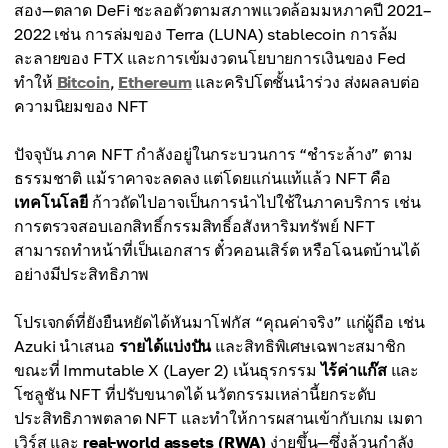
สอง—ตลาด DeFi ชะลอตัวตามสภาพแวดล้อมมหภาคปี 2021–
2022 เช่น การล่มของ Terra (LUNA) stablecoin การล้ม
ละลายของ FTX และการเข้มงวดนโยบายการเงินของ Fed
ทำให้
Bitcoin
,
Ethereum
และคริปโตชั้นนำร่วง ส่งผลลบต่อ
ความนิยมของ NFT
ปัจจุบัน ภาค NFT กำลังอยู่ในกระบวนการ “ชำระล้าง” ตาม
ธรรมชาติ แม้ราคาจะลดลง แต่โดยแก่นแท้แล้ว NFT คือ
เทคโนโลยี
ก้าวถัดไปอาจเป็นการนำไปใช้ในภาคบริการ เช่น
การตรวจสอบเอกสิทธิ์กรรมสิทธิ์อสังหาริมทรัพย์ NFT
สามารถทำหน้าที่เป็นเอกสาร ตั๋วคอนเสิร์ต หรือโฉนดบ้านได้
อย่างมีประสิทธิภาพ
โปรเจกต์ที่ยังยืนหยัดได้หันมาโฟกัส “คุณค่าจริง” แก่ผู้ถือ เช่น
Azuki นำเสนอ
รายได้แบ่งปัน
และสิทธิพิเศษเฉพาะสมาชิก
ขณะที่ Immutable X (Layer 2) เน้นธุรกรรม
ไร้ค่าแก๊ส
และ
โซลูชัน NFT ที่ปรับขนาดได้ นวัตกรรมเหล่านี้ยกระดับ
ประสิทธิภาพตลาด NFT และทำให้การผสานเข้ากับเกม เมตา
เวิร์ส และ
real-world assets (RWA)
ง่ายขึ้น—ซึ่งล้วนกำลัง