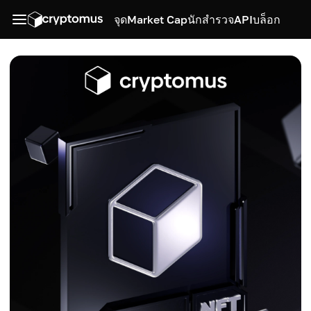
จุด
Market Cap
นักสำรวจ
API
บล็อก