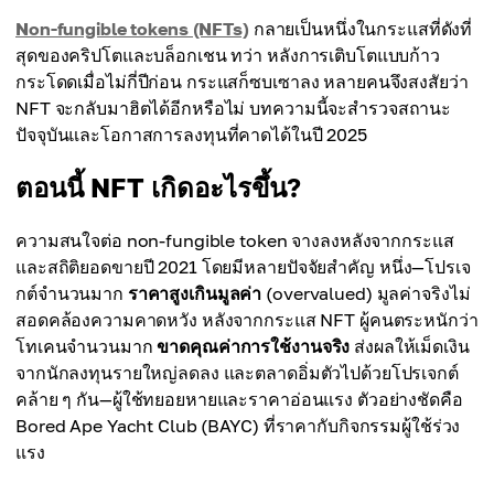
Non-fungible tokens (NFTs)
กลายเป็นหนึ่งในกระแสที่ดังที่
สุดของคริปโตและบล็อกเชน ทว่า หลังการเติบโตแบบก้าว
กระโดดเมื่อไม่กี่ปีก่อน กระแสก็ซบเซาลง หลายคนจึงสงสัยว่า
NFT จะกลับมาฮิตได้อีกหรือไม่ บทความนี้จะสำรวจสถานะ
ปัจจุบันและโอกาสการลงทุนที่คาดได้ในปี 2025
ตอนนี้ NFT เกิดอะไรขึ้น?
ความสนใจต่อ non-fungible token จางลงหลังจากกระแส
และสถิติยอดขายปี 2021 โดยมีหลายปัจจัยสำคัญ หนึ่ง—โปรเจ
กต์จำนวนมาก
ราคาสูงเกินมูลค่า
(overvalued) มูลค่าจริงไม่
สอดคล้องความคาดหวัง หลังจากกระแส NFT ผู้คนตระหนักว่า
โทเคนจำนวนมาก
ขาดคุณค่าการใช้งานจริง
ส่งผลให้เม็ดเงิน
จากนักลงทุนรายใหญ่ลดลง และตลาดอิ่มตัวไปด้วยโปรเจกต์
คล้าย ๆ กัน—ผู้ใช้ทยอยหายและราคาอ่อนแรง ตัวอย่างชัดคือ
Bored Ape Yacht Club (BAYC) ที่ราคากับกิจกรรมผู้ใช้ร่วง
แรง