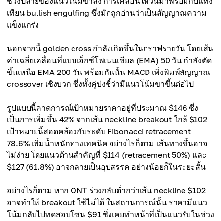
ช่วงปลายของแนวโน้มขาลง การเคลื่อนไหวนี้มาพร้อมกับแท่ง
เทียน bullish engulfing ซึ่งมักถูกอ่านว่าเป็นสัญญาณความ
แข็งแกร่ง
นอกจากนี้ golden cross กำลังเกิดขึ้นในกราฟรายวัน โดยเส้น
ค่าเฉลี่ยเคลื่อนที่แบบเอ็กซ์โพเนนเชียล (EMA) 50 วัน กำลังตัด
ขึ้นเหนือ EMA 200 วัน พร้อมกันนั้น MACD เพิ่งพิมพ์สัญญาณ
crossover เชิงบวก ซึ่งทั้งคู่บ่งชี้ว่ามีแนวโน้มขาขึ้นต่อไป
รูปแบบนี้คาดการณ์เป้าหมายราคาอยู่ที่ประมาณ $146 ซึ่ง
เป็นการเพิ่มขึ้น 42% จากเส้น neckline breakout ใกล้ $102
เป้าหมายนี้สอดคล้องกับระดับ Fibonacci retracement
78.6% เพิ่มน้ำหนักทางเทคนิค อย่างไรก็ตาม เส้นทางขึ้นอาจ
ไม่ง่าย โดยแนวต้านสำคัญที่ $114 (retracement 50%) และ
$127 (61.8%) อาจกลายเป็นอุปสรรค อย่างน้อยก็ในระยะสั้น
อย่างไรก็ตาม หาก QNT ร่วงกลับต่ำกว่าเส้น neckline $102
อาจทำให้ breakout ใช้ไม่ได้ ในสถานการณ์นั้น ราคามีแนว
โน้มกลับไปทดสอบโซน $91 ซึ่งเคยทำหน้าที่เป็นแนวรับในช่วง