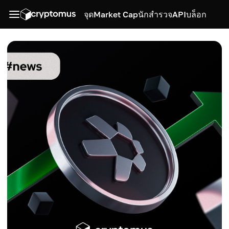
จุด
Market Cap
นักสำรวจ
API
บล็อก