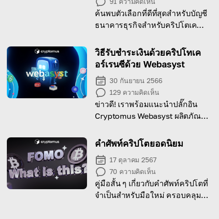
91
ความคิดเห็น
ค้นพบตัวเลือกที่ดีที่สุดสำหรับบัญชี
ธนาคารธุรกิจสำหรับคริปโตเค
อร์เรนซี
วิธีรับชำระเงินด้วยคริปโทเค
อร์เรนซีด้วย Webasyst
30 กันยายน 2566
129
ความคิดเห็น
ข่าวดี! เราพร้อมแนะนำปลั๊กอิน
Cryptomus Webasyst ผลิตภัณฑ์
ใหม่ของเรา ลองใช้ฟีเจอร์ทั้งหมด
ของปลั๊กอินนี้และเริ่มรับชำระเงิน
คำศัพท์คริปโตยอดนิยม
ด้วยคริปโทเคอร์เรนซีได้เลย!
17 ตุลาคม 2567
70
ความคิดเห็น
คู่มือสั้น ๆ เกี่ยวกับคำศัพท์คริปโตที่
จำเป็นสำหรับมือใหม่ ครอบคลุม
แนวคิดสำคัญของสกุลเงินดิจิทัล