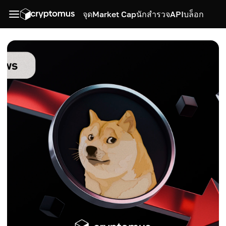
จุด
Market Cap
นักสำรวจ
API
บล็อก