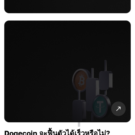
Dogecoin จะฟื้นตัวได้เร็วหรือไม่?