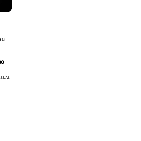
รรม
00
แน่น