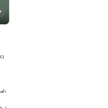
TC)
นต่ำ