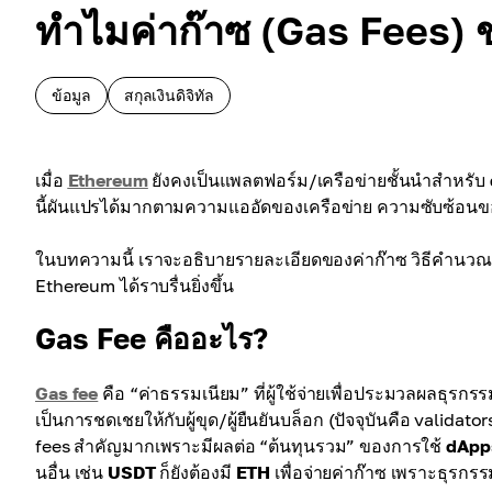
ทำไมค่าก๊าซ (Gas Fees) ข
ข้อมูล
สกุลเงินดิจิทัล
เมื่อ
Ethereum
ยังคงเป็นแพลตฟอร์ม/เครือข่ายชั้นนำสำหรับ
นี้ผันแปรได้มากตามความแออัดของเครือข่าย ความซับซ้อน
ในบทความนี้ เราจะอธิบายรายละเอียดของค่าก๊าซ วิธีคำนวณ และท
Ethereum ได้ราบรื่นยิ่งขึ้น
Gas Fee คืออะไร?
Gas fee
คือ “ค่าธรรมเนียม” ที่ผู้ใช้จ่ายเพื่อประมวลผลธุรกร
เป็นการชดเชยให้กับผู้ขุด/ผู้ยืนยันบล็อก (ปัจจุบันคือ valid
fees สำคัญมากเพราะมีผลต่อ “ต้นทุนรวม” ของการใช้
dApp
นอื่น เช่น
USDT
ก็ยังต้องมี
ETH
เพื่อจ่ายค่าก๊าซ เพราะธุรก