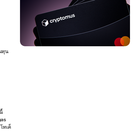
้นทุน
ี้
gas
โทเค็