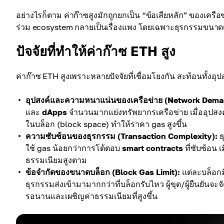
อย่างไรก็ตาม ค่าก๊าซสูงมักถูกยกเป็น “ข้อเสียหลัก” ของเครือข
ร่วม ecosystem กลายเป็นเรื่องแพง โดยเฉพาะธุรกรรมขนาดเล็
ปัจจัยที่ทำให้ค่าก๊าซ ETH สูง
ค่าก๊าซ ETH สูงเพราะหลายปัจจัยที่เชื่อมโยงกัน สะท้อนทั้งอุป
อุปสงค์และความหนาแน่นของเครือข่าย (Network Dema
และ
dApps
จำนวนมากแย่งทรัพยากรเครือข่าย เมื่ออุปสงค
ในบล็อก (block space) ทำให้ราคา gas สูงขึ้น
ความซับซ้อนของธุรกรรม (Transaction Complexity):
ธ
ใช้ gas น้อยกว่าการโต้ตอบ
smart contracts
ที่ซับซ้อน เ
ธรรมเนียมสูงตาม
ข้อจำกัดของขนาดบล็อก (Block Gas Limit):
แต่ละบล็อก
ธุรกรรมส่งเข้ามามากกว่าที่บล็อกรับไหว ผู้ขุด/ผู้ยืนยันจะจั
รอนานและเผชิญค่าธรรมเนียมที่สูงขึ้น