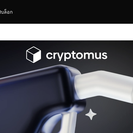
I
บล็อก