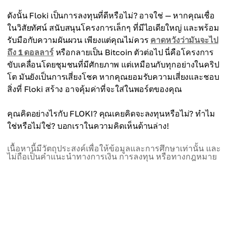
ใจด้าน governance ผ่าน FlokiDAO
ศักยภาพมากแต่ผลลัพธ์น้อย:
การสนับสนุนมูลค่าแบบเงินฝืด:
ดังนั้น Floki เป็นการลงทุนที่ดีหรือไม่? อาจใช่ — หากคุณเชื่อ
แม้ว่าระบบนิเวศ Floki จะประกอบด้วยโปรเจกต์ที่ใช้งาน
การเผาอย่างต่อเนื่องจะลดอุปทานลงเมื่อเวลาผ่านไป
ในวิสัยทัศน์ สนับสนุนโครงการเล็กๆ ที่มีไอเดียใหญ่ และพร้อม
อยู่จำนวนมาก และโปรเจกต์ที่วางแผนไว้อีกมากยิ่งกว่า
ความขาดแคลนนี้สามารถสนับสนุนการเติบโตของราคา
รับมือกับความผันผวน เพียงแต่คุณไม่ควร
คาดหวังว่ามันจะไป
แต่โปรเจกต์เหล่านั้นก็ไม่ได้แสดงผลลัพธ์ที่น่าประทับใจ
และให้รางวัลแก่ผู้ถือระยะยาวได้ หากอุปสงค์ยังคง
ถึง 1 ดอลลาร์
หรือกลายเป็น Bitcoin ตัวต่อไป นี่คือโครงการ
จริง ๆ และยังไม่พบกลุ่มเป้าหมายที่เหมาะสม
แข็งแกร่ง
ขับเคลื่อนโดยชุมชนที่มีศักยภาพ แต่เหมือนกับทุกอย่างในคริป
โต มันยังเป็นการเสี่ยงโชค หากคุณยอมรับความเสี่ยงและชอบ
สิ่งที่ Floki สร้าง อาจคุ้มค่าที่จะใส่ในพอร์ตของคุณ
คุณคิดอย่างไรกับ FLOKI? คุณเคยคิดจะลงทุนหรือไม่? ทำไม
ใช่หรือไม่ใช่? บอกเราในความคิดเห็นด้านล่าง!
เนื้อหานี้มีวัตถุประสงค์เพื่อให้ข้อมูลและการศึกษาเท่านั้น และ
ไม่ถือเป็นคำแนะนำทางการเงิน การลงทุน หรือทางกฎหมาย