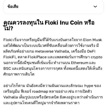
ลักษณะเฉพาะ
ข้อเสีย
ฟังก์ชันการทำงานแบบหลายเชน:
FLOKI ทำงานทั้งบน Ethereum และ Binance Smart
ลักษณะเฉพาะ
คุณควรลงทุนใน Floki Inu Coin หรือ
Chain โดยมอบความปลอดภัยสูง (ETH) พร้อมค่า
การขาดประโยชน์ใช้งานนอกระบบนิเวศ:
ไม่?
ธรรมเนียมต่ำและความเร็วสูง (BSC)
FLOKI ในฐานะโทเคนนั้นโดยพื้นฐานแล้วแทบไม่มี
กรณีการใช้งานในโลกจริง:
ประโยชน์สำหรับสิ่งอื่นใดเลย นอกจากโปรเจกต์เนทีฟของ
FLOKI สามารถใช้สำหรับการซื้อ merchandise, การ
Floki เริ่มจากเหรียญมีมที่ได้รับแรงบันดาลใจจาก Elon Musk
Floki
staking, การโหวตด้าน governance และการเข้าถึง
แต่ได้พัฒนาเป็นระบบนิเวศที่ขับเคลื่อนด้วยการใช้งานจริง มี
การพัฒนาที่ยังคงดำเนินอยู่:
หลักสูตรการศึกษา
ผลิตภัณฑ์อย่างเกม metaverse Valhalla, เครื่องมือ DeFi
ฟีเจอร์หลายอย่างใน roadmap (เช่น full Valhalla
ความหลากหลายของบริการและผลิตภัณฑ์:
FlokiFi, ตลาด FlokiPlace และแพลตฟอร์มการศึกษา crypto
mainnet) ยังเป็นเพียงแผนเท่านั้น
ระบบนิเวศ Floki ได้ขยายไปสู่หลายภาคส่วน รวมถึงเมตา
นอกจากนี้ยังมีชุมชนที่เข้มแข็ง ทำงานบน Ethereum และ
การขาดความเชื่อมั่นจากนักลงทุน:
เวิร์สเกม NFT, marketplace สินค้าในโลกจริง,
BSC และสนับสนุนโครงการการกุศล ทั้งหมดนี้แสดงให้เห็นถึง
แม้จะมี utility แต่นักลงทุนและสถาบันบางส่วนยังคงมอง
ผลิตภัณฑ์ DeFi ที่ใช้งานได้จริงซึ่งอนุญาตให้ผู้ใช้ล็อก LP
ศักยภาพการเติบโต
ว่า Floki เป็นสินทรัพย์ที่เชื่อถือได้น้อยกว่าเมื่อเปรียบเทียบ
tokens, สินทรัพย์ และ NFTs ข้ามเชนได้ และอื่น ๆ อีก
กับ altcoins อื่น ๆ ที่ไม่ใช่ meme
มากมาย
อย่างไรก็ตาม มันยังคงมีความผันผวนและลักษณะ hype ของ
ความผันผวนของราคา:
ชุมชนที่กระตือรือร้น:
เหรียญมีม ฟีเจอร์ roadmap หลายอย่าง เช่น การเปิดตัว
FLOKI ยังคงอ่อนไหวอย่างมากต่อเทรนด์บนโซเชียลมีเดีย
สมาชิกมากกว่า 500,000 คนขับเคลื่อนการตลาดแบบอ
Valhalla เต็มรูปแบบหรือบัตรเดบิต ยังคงอยู่ระหว่างดำเนินการ
และการแกว่งตัวของความเชื่อมั่นตลาด เนื่องจาก
อร์แกนิก, การบุกกระหน่ำบนโซเชียลมีเดีย และการตัดสิน
และอุปทานโทเคนที่ใหญ่มากจำกัดเพดานราคา
รากฐานของมันในฐานะ meme coin