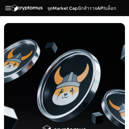
จุด
Market Cap
นักสำรวจ
API
บล็อก