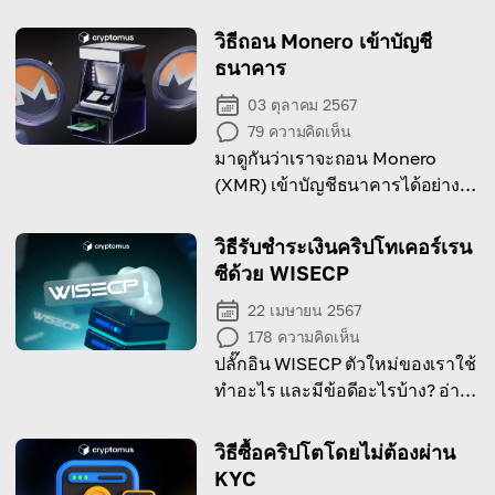
วิธีถอน Monero เข้าบัญชี
ธนาคาร
03 ตุลาคม 2567
79
ความคิดเห็น
มาดูกันว่าเราจะถอน Monero
(XMR) เข้าบัญชีธนาคารได้อย่างไร
พร้อมทั้งปัจจัยสำคัญที่ควร
พิจารณาระหว่างทาง!
วิธีรับชำระเงินคริปโทเคอร์เรน
ซีด้วย WISECP
22 เมษายน 2567
178
ความคิดเห็น
ปลั๊กอิน WISECP ตัวใหม่ของเราใช้
ทำอะไร และมีข้อดีอะไรบ้าง? อ่าน
บทความนี้เพื่อรู้คำตอบ!
วิธีซื้อคริปโตโดยไม่ต้องผ่าน
KYC