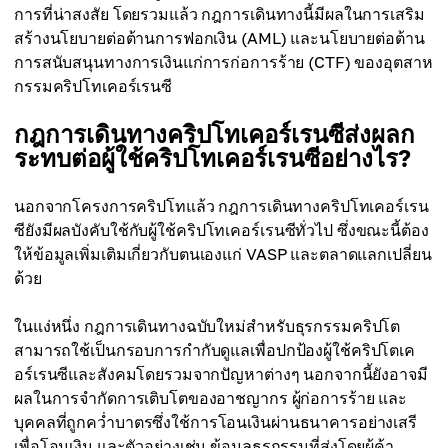
การที่น่าสงสัย โดยรวมแล้ว กฎการเดินทางนี้มีผลในการเสริม
สร้างนโยบายต่อต้านการฟอกเงิน (AML) และนโยบายต่อต้าน
การสนับสนุนทางการเงินแก่การก่อการร้าย (CTF) ของอุตสาห
กรรมคริปโทเคอร์เรนซี
กฎการเดินทางคริปโทเคอร์เรนซีส่งผลก
ระทบต่อผู้ใช้คริปโทเคอร์เรนซีอย่างไร?
นอกจากโครงการคริปโทแล้ว กฎการเดินทางคริปโทเคอร์เรน
ซียังมีผลบังคับใช้กับผู้ใช้คริปโทเคอร์เรนซีทั่วไป ซึ่งขณะนี้ต้อง
ให้ข้อมูลเพิ่มเติมเกี่ยวกับตนเองแก่ VASP และตลาดแลกเปลี่ยน
ด้วย
ในแง่หนึ่ง กฎการเดินทางฉบับใหม่สำหรับธุรกรรมคริปโต
สามารถใช้เป็นกรอบการกำกับดูแลเพื่อปกป้องผู้ใช้คริปโตเค
อร์เรนซีและสังคมโดยรวมจากปัญหาต่างๆ นอกจากนี้ยังอาจมี
ผลในการจำกัดการเติบโตของอาชญากร ผู้ก่อการร้าย และ
บุคคลที่ถูกคว่ำบาตรซึ่งใช้การโอนเงินผ่านธนาคารอย่างเสรี
เพื่อโอนเงิน และตัวอย่างเช่น ข้อมูลธุรกรรมที่ส่งโดยผู้ค้า