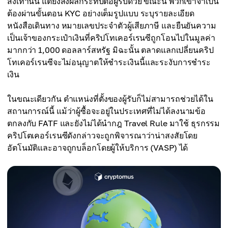
ส่งเท่านั้น แต่ยังส่งผลกระทบต่อผู้รับด้วย ขณะนี้ พวกเขาจำเป็น
ต้องผ่านขั้นตอน KYC อย่างเต็มรูปแบบ ระบุรายละเอียด
หนังสือเดินทาง หมายเลขประจำตัวผู้เสียภาษี และยืนยันความ
เป็นเจ้าของกระเป๋าเงินที่คริปโทเคอร์เรนซีถูกโอนไปในมูลค่า
มากกว่า 1,000 ดอลลาร์สหรัฐ มิฉะนั้น ตลาดแลกเปลี่ยนคริป
โทเคอร์เรนซีจะไม่อนุญาตให้ชำระเงินนี้และระงับการชำระ
เงิน
ในขณะเดียวกัน ตำแหน่งที่ตั้งของผู้รับก็ไม่สามารถช่วยได้ใน
สถานการณ์นี้ แม้ว่าผู้ซื้อจะอยู่ในประเทศที่ไม่ได้ลงนามข้อ
ตกลงกับ FATF และยังไม่ได้นำกฎ Travel Rule มาใช้ ธุรกรรม
คริปโตเคอร์เรนซีดังกล่าวจะถูกพิจารณาว่าน่าสงสัยโดย
อัตโนมัติและอาจถูกบล็อกโดยผู้ให้บริการ (VASP) ได้