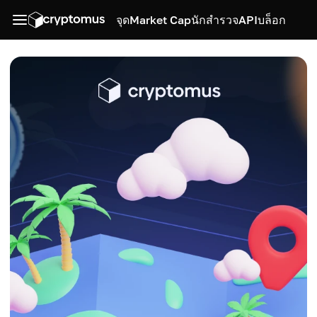
จุด
Market Cap
นักสำรวจ
API
บล็อก