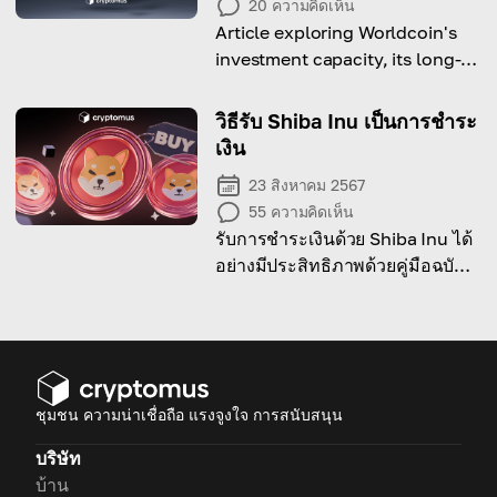
20
ความคิดเห็น
Article exploring Worldcoin's
investment capacity, its long-
term and short-term potential
and everything you need to
วิธีรับ Shiba Inu เป็นการชำระ
know before putting your
เงิน
money in it.
23 สิงหาคม 2567
55
ความคิดเห็น
รับการชำระเงินด้วย Shiba Inu ได้
อย่างมีประสิทธิภาพด้วยคู่มือฉบับ
สมบูรณ์นี้!
ชุมชน ความน่าเชื่อถือ แรงจูงใจ การสนับสนุน
บริษัท
บ้าน