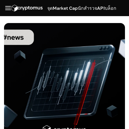
จุด
Market Cap
นักสำรวจ
API
บล็อก