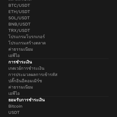
BTC/USDT
ETH/USDT
SOL/USDT
BNB/USDT
TRX/USDT
โปรแกรมโบรกเกอร์
โปรแกรมสร้างตลาด
ค่าธรรมเนียม
เอพีไอ
การชำระเงิน
เกตเวย์การชำระเงิน
การประมวลผลการเข้ารหัส
ปลั๊กอินอีคอมเมิร์ซ
ค่าธรรมเนียม
เอพีไอ
ยอมรับการชำระเงิน
Bitcoin
USDT