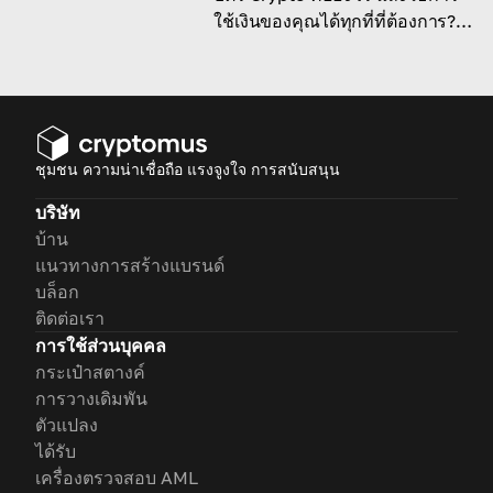
ใช้เงินของคุณได้ทุกที่ที่ต้องการ?
อ่านบทความเพื่อเรียนรู้!
ชุมชน ความน่าเชื่อถือ แรงจูงใจ การสนับสนุน
บริษัท
บ้าน
แนวทางการสร้างแบรนด์
บล็อก
ติดต่อเรา
การใช้ส่วนบุคคล
กระเป๋าสตางค์
การวางเดิมพัน
ตัวแปลง
ได้รับ
เครื่องตรวจสอบ AML