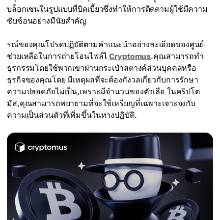
บล็อกเชนในรูปแบบที่บิดเบี้ยวซึ่งทำให้การติดตามผู้ใช้มีความ
ซับซ้อนอย่างมีนัยสำคัญ
รณ์ของคุณโปรดปฏิบัติตามคำแนะนำอย่างละเอียดของศูนย์
ช่วยเหลือในการถ่ายโอนไฟล์ไ
Cryptomus
.คุณสามารถทำ
ธุรกรรมโดยใช้พวกเขาผ่านกระเป๋าสตางค์ส่วนบุคคลหรือ
ธุรกิจของคุณโดย มีเหตุผลที่จะต้องกังวลเกี่ยวกับการรักษา
ความปลอดภัยไม่เป็น,เพราะมีจำนวนของตัวเลือ ในคริปโต
มัส,คุณสามารถพยายามที่จะใช้เหรียญที่เฉพาะเจาะจงกับ
ความเป็นส่วนตัวที่เพิ่มขึ้นในทางปฏิบัติ.