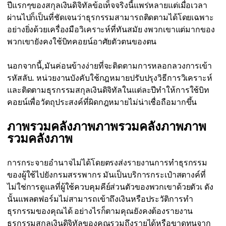
ปีแรกๆของสกุลเงินดิจิทัลข้อเท็จจริงนี้แพร่หลายแต่เมื่อเวลา
ผ่านไปก็เป็นที่ชัดเจนว่าธุรกรรมสามารถติดตามได้โดยเฉพาะ
อย่างยิ่งด้วยเครื่องมือวิเคราะห์ที่ทันสมัย งพวกเขาแต่มากของ
พวกเขายังคงใช้บิทคอยน์อาศัยตัวตนของตน
นอกจากนี้,มันค่อนข้างง่ายที่จะติดตามการหลอกลวงการเข้า
รหัสลับ. หน่วยงานบังคับใช้กฎหมายปรับปรุงวิธีการวิเคราะห์
และติดตามธุรกรรมสกุลเงินดิจิทัลในแต่ละปีทำให้การใช้บิท
คอยน์เพื่อวัตถุประสงค์ที่ผิดกฎหมายไม่น่าเชื่อถือมากขึ้น
ภาพรวมคลังภาพภาพรวมคลังภาพภาพ
รวมคลังภาพ
การกระจายอำนาจไม่ได้โดยตรงส่งรายงานการทำธุรกรรม
ของผู้ใช้ไปยังกรมสรรพากร มันเป็นบริการกระเป๋าสตางค์ที่
ไม่ใช่การดูแลที่ผู้ใช้ควบคุมคีย์ส่วนตัวของพวกเขาด้วยตัวเ ดัง
นั้นแพลตฟอร์มไม่สามารถเข้าถึงเงินหรือประวัติการทำ
ธุรกรรมของคุณได้ อย่างไรก็ตามคุณยังคงต้องรายงาน
ธุรกรรมสกุลเงินดิจิทัลของคุณรวมถึงรายได้หรือขาดทุนจาก