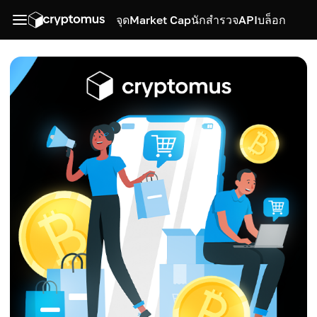
จุด
Market Cap
นักสำรวจ
API
บล็อก