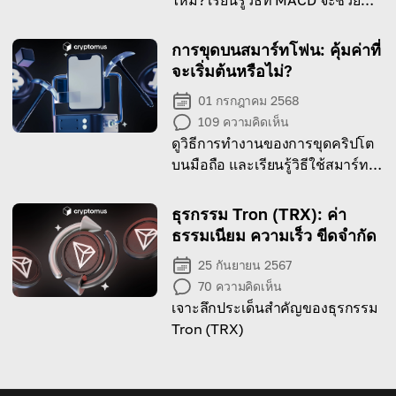
ไหม? เรียนรู้วิธีที่ MACD จะช่วย
เพิ่มกำไรของคุณได้!
การขุดบนสมาร์ทโฟน: คุ้มค่าที่
จะเริ่มต้นหรือไม่?
01 กรกฎาคม 2568
109
ความคิดเห็น
ดูวิธีการทำงานของการขุดคริปโต
บนมือถือ และเรียนรู้วิธีใช้สมาร์ท
โฟนของคุณในการขุดคริปโตเค
อร์เรนซี
ธุรกรรม Tron (TRX): ค่า
ธรรมเนียม ความเร็ว ขีดจำกัด
25 กันยายน 2567
70
ความคิดเห็น
เจาะลึกประเด็นสำคัญของธุรกรรม
Tron (TRX)