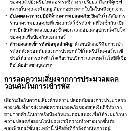
ของคุณไปยังคริปโทเคอร์เรนซีต่างๆ เปรียบเสมือนมีตู้เซฟ
หลายใบ คุณจะไม่สูญเสียทุกอย่างหากใบใดใบหนึ่งถูกเจาะ
อัปเดตแนวทางปฏิบัติด้านความปลอดภัย:
ยึดมั่นในนิสัยการ
รักษาความปลอดภัยที่แข็งแกร่ง ใช้รหัสผ่านที่ไม่ซ้ำกัน เปิด
การยืนยันตัวตนแบบสองขั้นตอน และอัปเดตอุปกรณ์คริปโต
ของคุณเพื่อป้องกันแฮกเกอร์
สำรองและเข้ารหัสข้อมูลสำคัญ:
ค้นพบอัลกอริทึมการเข้า
รหัสหลังควอนตัมและการประยุกต์ใช้ในคริปโตเคอร์เรนซี
ช่วยให้สามารถตัดสินใจเกี่ยวกับบริการและเทคโนโลยีที่เชื่อ
ถือได้อย่างชาญฉลาด
การลดความเสี่ยงจากการประมวลผลค
วอนตัมในการเข้ารหัส
เพื่อรับมือกับความเสี่ยงด้านความปลอดภัยของการประมวลผล
ควอนตัมที่อาจส่งผลต่อความปลอดภัยของสกุลเงินดิจิทัล เรา
สามารถดำเนินการเชิงป้องกันและตอบสนองเพื่อให้ระบบรักษา
ความปลอดภัยออนไลน์ของเรามีความท้าทายมากขึ้นต่อ
คอมพิวเตอร์ขั้นสูงเหล่านี้ นี่คือสิ่งที่กำลังดำเนินการอยู่: