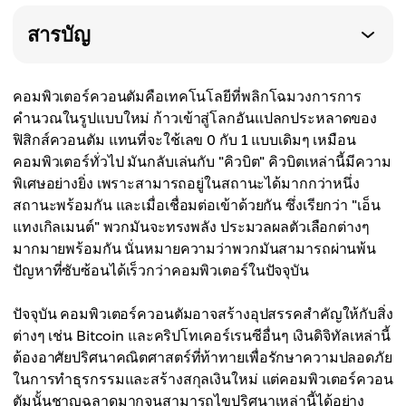
สารบัญ
คอมพิวเตอร์ควอนตัมคือเทคโนโลยีที่พลิกโฉมวงการการ
คำนวณในรูปแบบใหม่ ก้าวเข้าสู่โลกอันแปลกประหลาดของ
ฟิสิกส์ควอนตัม แทนที่จะใช้เลข 0 กับ 1 แบบเดิมๆ เหมือน
คอมพิวเตอร์ทั่วไป มันกลับเล่นกับ "คิวบิต" คิวบิตเหล่านี้มีความ
พิเศษอย่างยิ่ง เพราะสามารถอยู่ในสถานะได้มากกว่าหนึ่ง
สถานะพร้อมกัน และเมื่อเชื่อมต่อเข้าด้วยกัน ซึ่งเรียกว่า "เอ็น
แทงเกิลเมนต์" พวกมันจะทรงพลัง ประมวลผลตัวเลือกต่างๆ
มากมายพร้อมกัน นั่นหมายความว่าพวกมันสามารถผ่านพ้น
ปัญหาที่ซับซ้อนได้เร็วกว่าคอมพิวเตอร์ในปัจจุบัน
ปัจจุบัน คอมพิวเตอร์ควอนตัมอาจสร้างอุปสรรคสำคัญให้กับสิ่ง
ต่างๆ เช่น Bitcoin และคริปโทเคอร์เรนซีอื่นๆ เงินดิจิทัลเหล่านี้
ต้องอาศัยปริศนาคณิตศาสตร์ที่ท้าทายเพื่อรักษาความปลอดภัย
ในการทำธุรกรรมและสร้างสกุลเงินใหม่ แต่คอมพิวเตอร์ควอน
ตัมนั้นชาญฉลาดมากจนสามารถไขปริศนาเหล่านี้ได้อย่าง