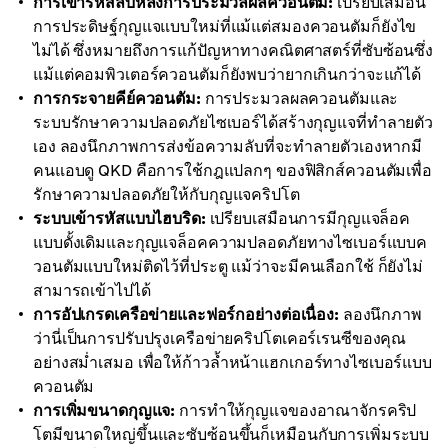
การเข้ารหัสลับหลังการประมวลผลควอนตัม:
เปรียบเสมือน
การประดิษฐ์กุญแจแบบใหม่ที่แม้แต่สมองควอนตัมก็ยังไข
ไม่ได้ ซึ่งหมายถึงการแก้ปัญหาทางคณิตศาสตร์ที่ซับซ้อนซึ่ง
แม้แต่คอมพิวเตอร์ควอนตัมก็ยังพบว่ายากเกินกว่าจะแก้ได้
การกระจายคีย์ควอนตัม:
การประมวลผลควอนตัมและ
ระบบรักษาความปลอดภัยไซเบอร์ได้สร้างกุญแจที่ทำลายตัว
เอง ลองนึกภาพการส่งข้อความลับที่จะทำลายตัวเองหากมี
คนแอบดู QKD คือการใช้กฎแปลกๆ ของฟิสิกส์ควอนตัมเพื่อ
รักษาความปลอดภัยให้กับกุญแจคริปโต
ระบบเข้ารหัสแบบไฮบริด:
เปรียบเสมือนการมีกุญแจล็อค
แบบดั้งเดิมและกุญแจล็อคความปลอดภัยทางไซเบอร์แบบค
วอนตัมแบบใหม่ติดไว้ที่ประตู แม้ว่าจะมีคนเลือกใช้ ก็ยังไม่
สามารถเข้าไปได้
การอัปเกรดเครือข่ายและฟอร์กอย่างต่อเนื่อง:
ลองนึกภาพ
ว่านี่เป็นการปรับปรุงเครือข่ายคริปโตเคอร์เรนซีของคุณ
อย่างสม่ำเสมอ เพื่อให้ก้าวล้ำหน้าแฮกเกอร์ทางไซเบอร์แบบ
ควอนตัม
การเพิ่มขนาดกุญแจ:
การทำให้กุญแจของอาณาจักรคริป
โตมีขนาดใหญ่ขึ้นและซับซ้อนขึ้นก็เหมือนกับการเพิ่มระบบ