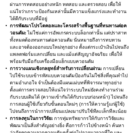
ผ่านการทดสอบอย่างหนัก ทดสอบ และตรวจสอบ เพื่อให้
แน่ใจว่าเกราะป้องกันเหล่านั้นมีความแข็งแกร่งและทำงาน
ได้ดีกับระบบที่มีอยู่
การพัฒนาโปรโตคอลและโครงสร้างพื้นฐานที่ทนทานต่อค
วอนตัม:
ไม่ใช่แค่การอัพเกรดระบบล็อกเท่านั้น แต่ปราสาท
ทั้งหมดต้องทนทานต่อควอนตัม นั่นหมายถึงการทบทวน
และอาจต้องออกแบบใหม่ทุกอย่าง ตั้งแต่กระเป๋าเงินไปจนถึง
แพลตฟอร์มแลกเปลี่ยน และแม้แต่สัญญาอัจฉริยะ เพื่อให้
พร้อมรับมือกับเครื่องมือแฮ็กแบบควอนตัม
การวางแผนเชิงกลยุทธ์สำหรับการเปลี่ยนผ่าน:
การเปลี่ยน
ไปใช้ระบบเข้ารหัสแบบควอนตัมป้องกันไม่ใช่สิ่งที่คุณทำไป
ตามอำเภอใจ จำเป็นต้องมีแผนแม่บทที่พิจารณาทุกอย่าง
ตั้งแต่การตรวจสอบให้แน่ใจว่าระบบใหม่ยังคงทำงานร่วม
กับระบบเดิมได้ (ความเข้ากันได้กับระบบก่อนหน้า) ไปจนถึง
การสอนผู้ใช้เกี่ยวกับขั้นตอนใหม่ๆ (การให้ความรู้แก่ผู้ใช้)
ไปจนถึงการนำการเปลี่ยนแปลงมาปรับใช้ทีละเล็กทีละน้อย
การลงทุนในการวิจัย:
การทุ่มทรัพยากรให้กับการวิจัยและ
พัฒนาเป็นสิ่งสำคัญอย่างยิ่ง คือการก้าวไปข้างหน้า ค้นหา
ว่าภัยคุกคามจากควอนตัมครั้งต่อไปอาจมาจากที่ใด และ