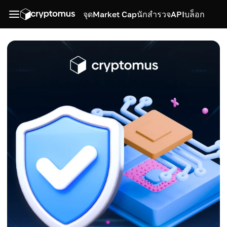
จุด
Market Cap
นักสำรวจ
API
บล็อก