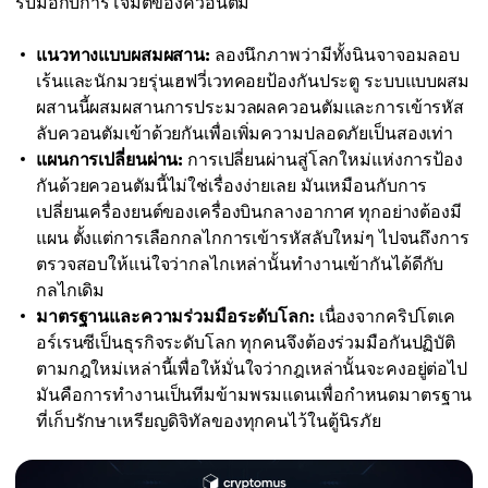
รับมือกับการโจมตีของควอนตัม
แนวทางแบบผสมผสาน:
ลองนึกภาพว่ามีทั้งนินจาจอมลอบ
เร้นและนักมวยรุ่นเฮฟวี่เวทคอยป้องกันประตู ระบบแบบผสม
ผสานนี้ผสมผสานการประมวลผลควอนตัมและการเข้ารหัส
ลับควอนตัมเข้าด้วยกันเพื่อเพิ่มความปลอดภัยเป็นสองเท่า
แผนการเปลี่ยนผ่าน:
การเปลี่ยนผ่านสู่โลกใหม่แห่งการป้อง
กันด้วยควอนตัมนี้ไม่ใช่เรื่องง่ายเลย มันเหมือนกับการ
เปลี่ยนเครื่องยนต์ของเครื่องบินกลางอากาศ ทุกอย่างต้องมี
แผน ตั้งแต่การเลือกกลไกการเข้ารหัสลับใหม่ๆ ไปจนถึงการ
ตรวจสอบให้แน่ใจว่ากลไกเหล่านั้นทำงานเข้ากันได้ดีกับ
กลไกเดิม
มาตรฐานและความร่วมมือระดับโลก:
เนื่องจากคริปโตเค
อร์เรนซีเป็นธุรกิจระดับโลก ทุกคนจึงต้องร่วมมือกันปฏิบัติ
ตามกฎใหม่เหล่านี้เพื่อให้มั่นใจว่ากฎเหล่านั้นจะคงอยู่ต่อไป
มันคือการทำงานเป็นทีมข้ามพรมแดนเพื่อกำหนดมาตรฐาน
ที่เก็บรักษาเหรียญดิจิทัลของทุกคนไว้ในตู้นิรภัย