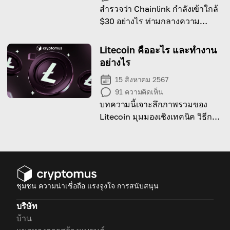
สำรวจว่า Chainlink กำลังเข้าใกล้
$30 อย่างไร ท่ามกลางความ
ต้องการจากวาฬที่เพิ่มขึ้นและการ
ยอมรับในเครือข่าย
Litecoin คืออะไร และทำงาน
อย่างไร
15 สิงหาคม 2567
91
ความคิดเห็น
บทความนี้เจาะลึกภาพรวมของ
Litecoin มุมมองเชิงเทคนิค วิธีการ
ใช้งานที่เป็นไปได้ และศักยภาพใน
ฐานะการลงทุน
ชุมชน ความน่าเชื่อถือ แรงจูงใจ การสนับสนุน
บริษัท
บ้าน