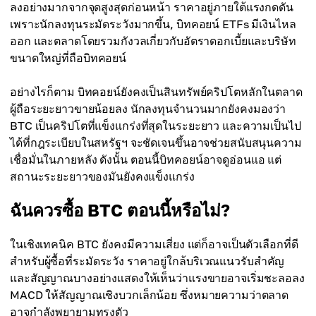
ลงอย่างมากจากจุดสูงสุดก่อนหน้า ราคาอยู่ภายใต้แรงกดดัน
เพราะนักลงทุนระมัดระวังมากขึ้น, บิทคอยน์ ETFs มีเงินไหล
ออก และตลาดโดยรวมกังวลเกี่ยวกับอัตราดอกเบี้ยและบริษัท
ขนาดใหญ่ที่ถือบิทคอยน์
อย่างไรก็ตาม บิทคอยน์ยังคงเป็นสินทรัพย์คริปโตหลักในตลาด
ผู้ถือระยะยาวขายน้อยลง นักลงทุนจำนวนมากยังคงมองว่า
BTC เป็นคริปโตที่แข็งแกร่งที่สุดในระยะยาว และความเป็นไป
ได้ที่กฎระเบียบในสหรัฐฯ จะชัดเจนขึ้นอาจช่วยสนับสนุนความ
เชื่อมั่นในภายหลัง ดังนั้น ตอนนี้บิทคอยน์อาจดูอ่อนแอ แต่
สถานะระยะยาวของมันยังคงแข็งแกร่ง
ฉันควรซื้อ BTC ตอนนี้หรือไม่?
ในเชิงเทคนิค BTC ยังคงมีความเสี่ยง แต่ก็อาจเป็นตัวเลือกที่ดี
สำหรับผู้ซื้อที่ระมัดระวัง ราคาอยู่ใกล้บริเวณแนวรับสำคัญ
และสัญญาณบางอย่างแสดงให้เห็นว่าแรงขายอาจเริ่มชะลอลง
MACD ให้สัญญาณเชิงบวกเล็กน้อย ซึ่งหมายความว่าตลาด
อาจกำลังพยายามทรงตัว