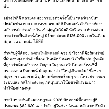
ทำกำไร แต่ผลตอบแทน “มหาศาลแบบอดีต” น่าจะเกิดซ้ำยาก
ขึ้น
อย่างไรก็ดี หลายคนมองการย่อตัวครั้งนี้เป็น “คอร์เรกชัน”
ปกติในช่วง bull run เพราะตามสถิติ บิทคอยน์ มักรีบาวด์แรง
หลังการย่อตัวคล้ายกัน เข้าสู่ฤดูใบไม้ผลิ นักวิเคราะห์บางส่วน
คาดว่าจะฟื้นตัวครั้งใหญ่ มีโอกาสแตะ $126,000 ภายในเดือน
มิถุนายน อ่านเพิ่ม
ได้ที่นี่
สำหรับผู้ที่คิดจะ
ลงทุนในบิทคอยน์
ควรเข้าใจว่านี่คือสินทรัพย์
ที่ผันผวนสูง อย่างไรก็ตาม ในอดีต บิทคอยน์ มักฟื้นกลับสู่ระดับ
ที่สูงกว่าเดิมหลังการปรับฐาน ในฐานะคริปโตเคอร์เรนซีที่
ครองตลาด บิทคอยน์ มักถูกมองว่า “ใหญ่เกินจะล้ม” ซึ่งช่วย
พยุงราคา นอกจากนี้ อุปทานที่ลดลงเรื่อย ๆ จากโครงสร้างของ
ระบบและ
กลไก halving
ก็หนุนแนวโน้มขาขึ้นระยะยาว
ทำให้ยังน่าลงทุน
ภายในช่วงต้นเดือนกรกฎาคม 2026 บิทคอยน์ซื้อขายอยู่ที่
ประมาณ $62,630 และกำลังอยู่ในช่วงอ่อนแอหลังจากปรับตัว