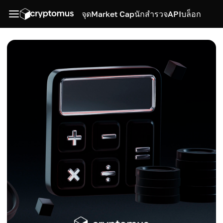
จุด
Market Cap
นักสำรวจ
API
บล็อก