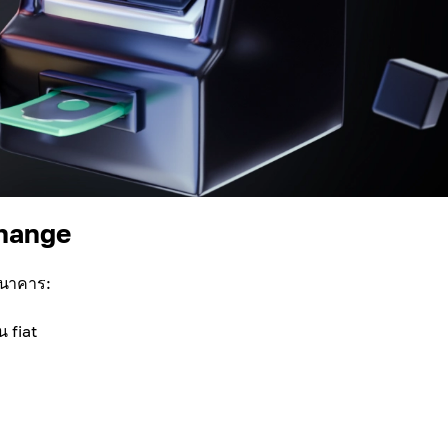
change
ธนาคาร:
น fiat