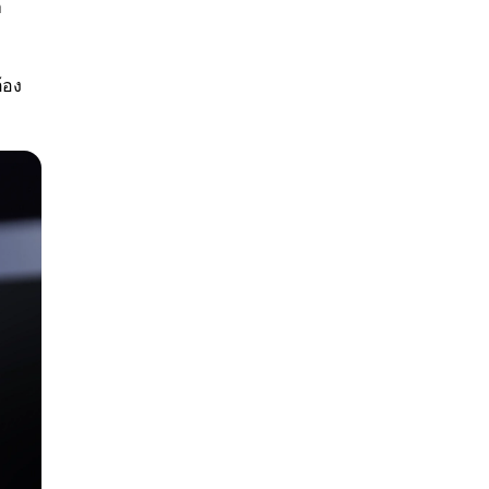
า
้อง