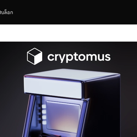
I
บล็อก