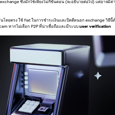
exchange ซึ่งมักใช้เพียงไม่กี่ขั้นตอน (จะอธิบายต่อไป) แต่อาจมีค่
นอื่นโดยตรง ใช้ fiat ในการชำระเงินและปิดดีลนอก exchange วิธีนี้ต
 หากไม่เลือก P2P ที่น่าเชื่อถือและมีระบบ
user verification