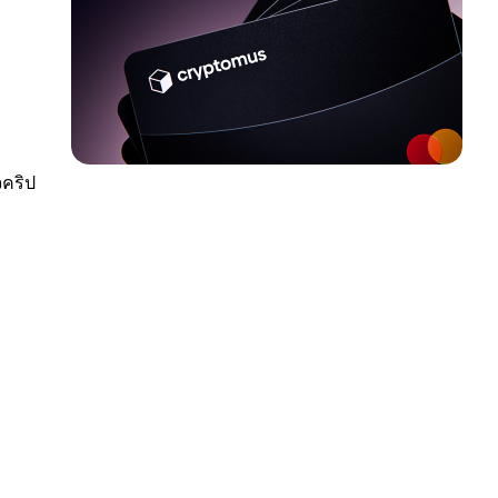
จคริป