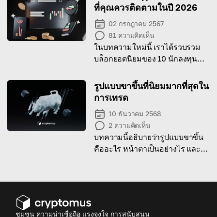
ที่คุณควรติดตามในปี 2026
02 กรกฎาคม 2567
81
ความคิดเห็น
ในบทความใหม่นี้ เราได้รวบรวม
บล็อกยอดนิยมของ 10 นักลงทุน
และผู้เชี่ยวชาญด้านคริปโทที่ได้รับ
ความนิยมมากที่สุดในปี 2026
รูปแบบขาขึ้นที่นิยมมากที่สุดใน
การเทรด
10 ธันวาคม 2568
2
ความคิดเห็น
บทความนี้อธิบายว่ารูปแบบขาขึ้น
คืออะไร หน้าตาเป็นอย่างไร และ
นักเทรดใช้งานมันอย่างไรในตลาด
คริปโต
ชุมชน ความน่าเชื่อถือ แรงจูงใจ การสนับสนุน