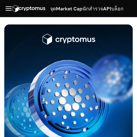
จุด
Market Cap
นักสำรวจ
API
บล็อก