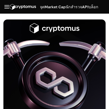
จุด
Market Cap
นักสำรวจ
API
บล็อก