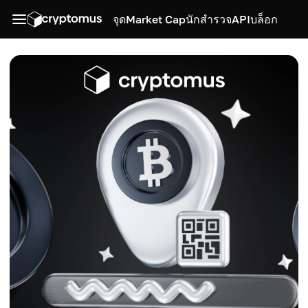
จุด
Market Cap
นักสำรวจ
API
บล็อก