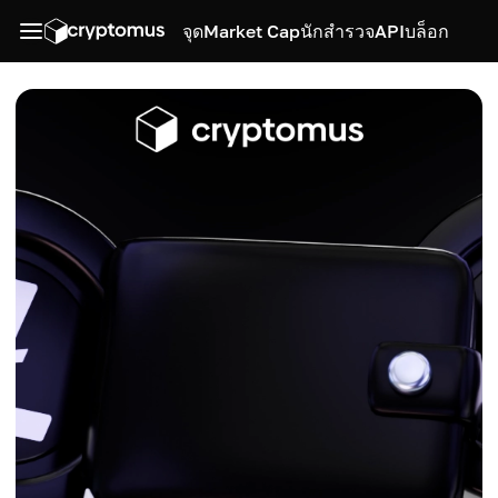
จุด
Market Cap
นักสำรวจ
API
บล็อก