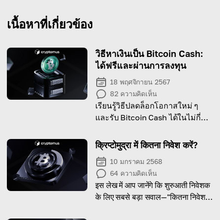
เนื้อหาที่เกี่ยวข้อง
วิธีหาเงินเป็น Bitcoin Cash:
ได้ฟรีและผ่านการลงทุน
18 พฤศจิกายน 2567
82
ความคิดเห็น
เรียนรู้วิธีปลดล็อกโอกาสใหม่ ๆ
และรับ Bitcoin Cash ได้ในไม่กี่ขั้น
ตอนง่าย ๆ
क्रिप्टोमुद्रा में कितना निवेश करें?
10 มกราคม 2568
64
ความคิดเห็น
इस लेख में आप जानेंगे कि शुरुआती निवेशक
के लिए सबसे बड़ा सवाल—"कितना निवेश
करें?"—का उत्तर क्या है और इसमें कौन-से