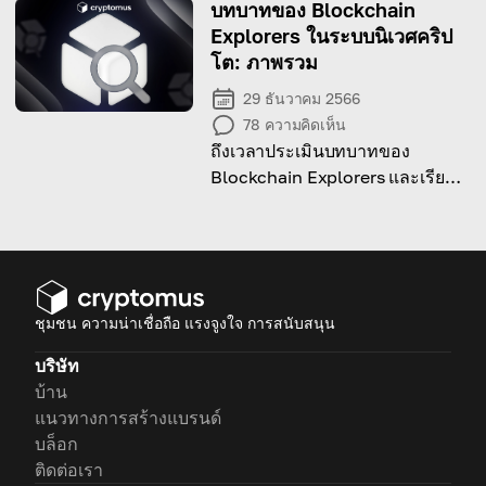
जोखिम और संभावित लाभ शामिल हैं।
บทบาทของ Blockchain
Explorers ในระบบนิเวศคริป
โต: ภาพรวม
29 ธันวาคม 2566
78
ความคิดเห็น
ถึงเวลาประเมินบทบาทของ
Blockchain Explorers และเรียนรู้
วิธีการทำงานของพวกมันแล้ว อ่าน
บทความและค้นพบสิ่งใหม่ๆ ด้วยตัว
คุณเอง!
ชุมชน ความน่าเชื่อถือ แรงจูงใจ การสนับสนุน
บริษัท
บ้าน
แนวทางการสร้างแบรนด์
บล็อก
ติดต่อเรา