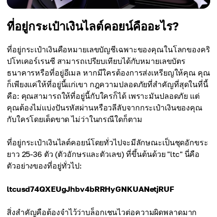
ที่อยู่กระเป๋าเงินไลต์คอยน์คืออะไร?
ที่อยู่กระเป๋าเงินคือหมายเลขบัญชีเฉพาะของคุณในโลกของคริ
ปโทเคอร์เรนซี สามารถเปรียบเทียบได้กับหมายเลขบัตร
ธนาคารหรือที่อยู่อีเมล หากมีใครต้องการส่งเหรียญให้คุณ คุณ
ก็เพียงแค่ให้ที่อยู่นี้แก่เขา กฎความปลอดภัยที่สำคัญที่สุดในที่นี้
คือ: คุณสามารถให้ที่อยู่นี้กับใครก็ได้ เพราะมันปลอดภัย แต่
คุณต้องไม่แบ่งปันรหัสผ่านหรือวลีลับจากกระเป๋าเงินของคุณ
กับใครโดยเด็ดขาด ไม่ว่าในกรณีใดก็ตาม
ที่อยู่กระเป๋าเงินไลต์คอยน์โดยทั่วไปจะมีลักษณะเป็นชุดอักขระ
ยาว 25-36 ตัว (ตัวอักษรและตัวเลข) ที่ขึ้นต้นด้วย "ltc" นี่คือ
ตัวอย่างของที่อยู่ทั่วไป:
ltcusd74QXEUgJhbv4bRRHyGNKUANetjRUF
สิ่งสำคัญคือต้องจำไว้ว่าบล็อกเชนไวต่อความผิดพลาดมาก